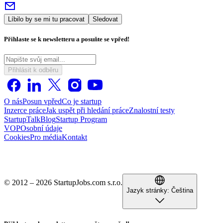
Líbilo by se mi tu pracovat
Sledovat
Přihlaste se k newsletteru a posuňte se vpřed!
Přihlásit k odběru
O nás
Posun vpřed
Co je startup
Inzerce práce
Jak uspět při hledání práce
Znalostní testy
StartupTalk
Blog
Startup Program
VOP
Osobní údaje
Cookies
Pro média
Kontakt
© 2012 – 2026 StartupJobs.com s.r.o.
Jazyk stránky:
Čeština