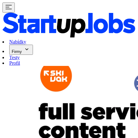
Nabídky
Firmy
Testy
Profil