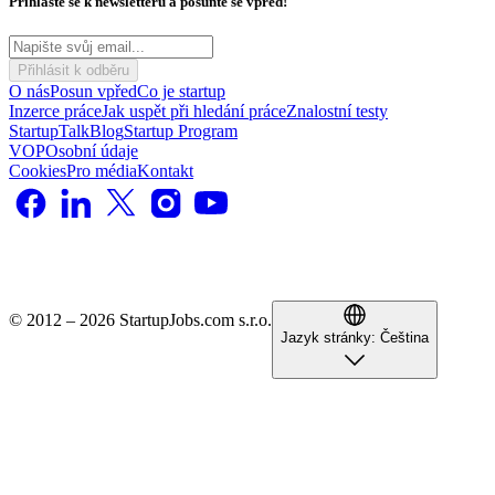
Přihlaste se k newsletteru a posuňte se vpřed!
Přihlásit k odběru
O nás
Posun vpřed
Co je startup
Inzerce práce
Jak uspět při hledání práce
Znalostní testy
StartupTalk
Blog
Startup Program
VOP
Osobní údaje
Cookies
Pro média
Kontakt
© 2012 – 2026 StartupJobs.com s.r.o.
Jazyk stránky:
Čeština