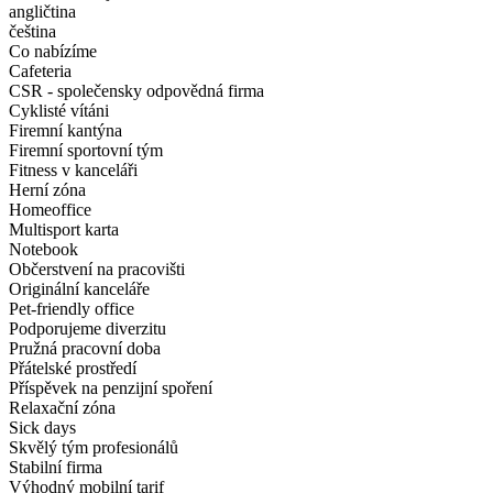
angličtina
čeština
Co nabízíme
Cafeteria
CSR - společensky odpovědná firma
Cyklisté vítáni
Firemní kantýna
Firemní sportovní tým
Fitness v kanceláři
Herní zóna
Homeoffice
Multisport karta
Notebook
Občerstvení na pracovišti
Originální kanceláře
Pet-friendly office
Podporujeme diverzitu
Pružná pracovní doba
Přátelské prostředí
Příspěvek na penzijní spoření
Relaxační zóna
Sick days
Skvělý tým profesionálů
Stabilní firma
Výhodný mobilní tarif