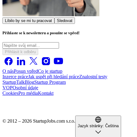
Líbilo by se mi tu pracovat
Sledovat
Přihlaste se k newsletteru a posuňte se vpřed!
Přihlásit k odběru
O nás
Posun vpřed
Co je startup
Inzerce práce
Jak uspět při hledání práce
Znalostní testy
StartupTalk
Blog
Startup Program
VOP
Osobní údaje
Cookies
Pro média
Kontakt
© 2012 – 2026 StartupJobs.com s.r.o.
Jazyk stránky:
Čeština