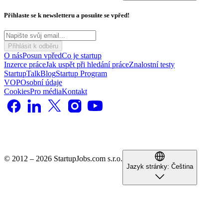
Přihlaste se k newsletteru a posuňte se vpřed!
Přihlásit k odběru
O nás
Posun vpřed
Co je startup
Inzerce práce
Jak uspět při hledání práce
Znalostní testy
StartupTalk
Blog
Startup Program
VOP
Osobní údaje
Cookies
Pro média
Kontakt
© 2012 – 2026 StartupJobs.com s.r.o.
Jazyk stránky:
Čeština