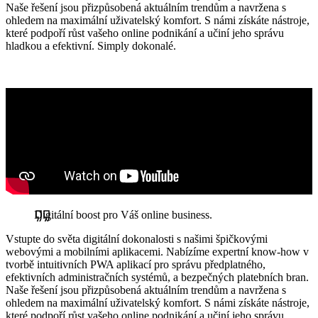
Naše řešení jsou přizpůsobená aktuálním trendům a navržena s
ohledem na maximální uživatelský komfort. S námi získáte nástroje,
které podpoří růst vašeho online podnikání a učiní jeho správu
hladkou a efektivní. Simply dokonalé.
Digitální boost pro Váš online business.
Vstupte do světa digitální dokonalosti s našimi špičkovými
webovými a mobilními aplikacemi. Nabízíme expertní know-how v
tvorbě intuitivních PWA aplikací pro správu předplatného,
efektivních administračních systémů, a bezpečných platebních bran.
Naše řešení jsou přizpůsobená aktuálním trendům a navržena s
ohledem na maximální uživatelský komfort. S námi získáte nástroje,
které podpoří růst vašeho online podnikání a učiní jeho správu