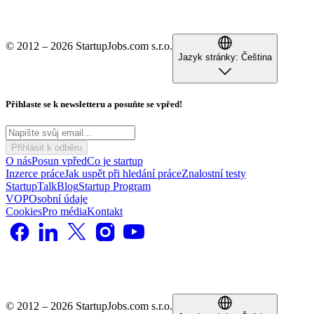
© 2012 – 2026 StartupJobs.com s.r.o.
Jazyk stránky:
Čeština
Přihlaste se k newsletteru a posuňte se vpřed!
Přihlásit k odběru
O nás
Posun vpřed
Co je startup
Inzerce práce
Jak uspět při hledání práce
Znalostní testy
StartupTalk
Blog
Startup Program
VOP
Osobní údaje
Cookies
Pro média
Kontakt
© 2012 – 2026 StartupJobs.com s.r.o.