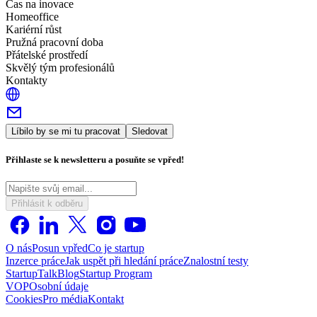
Čas na inovace
Homeoffice
Kariérní růst
Pružná pracovní doba
Přátelské prostředí
Skvělý tým profesionálů
Kontakty
Líbilo by se mi tu pracovat
Sledovat
Přihlaste se k newsletteru a posuňte se vpřed!
Přihlásit k odběru
O nás
Posun vpřed
Co je startup
Inzerce práce
Jak uspět při hledání práce
Znalostní testy
StartupTalk
Blog
Startup Program
VOP
Osobní údaje
Cookies
Pro média
Kontakt