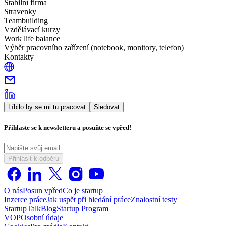
Stabilní firma
Stravenky
Teambuilding
Vzdělávací kurzy
Work life balance
Výběr pracovního zařízení (notebook, monitory, telefon)
Kontakty
Líbilo by se mi tu pracovat
Sledovat
Přihlaste se k newsletteru a posuňte se vpřed!
Přihlásit k odběru
O nás
Posun vpřed
Co je startup
Inzerce práce
Jak uspět při hledání práce
Znalostní testy
StartupTalk
Blog
Startup Program
VOP
Osobní údaje