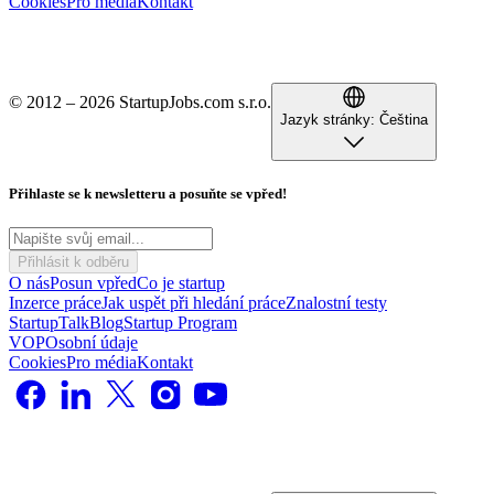
Cookies
Pro média
Kontakt
© 2012 – 2026 StartupJobs.com s.r.o.
Jazyk stránky:
Čeština
Přihlaste se k newsletteru a posuňte se vpřed!
Přihlásit k odběru
O nás
Posun vpřed
Co je startup
Inzerce práce
Jak uspět při hledání práce
Znalostní testy
StartupTalk
Blog
Startup Program
VOP
Osobní údaje
Cookies
Pro média
Kontakt