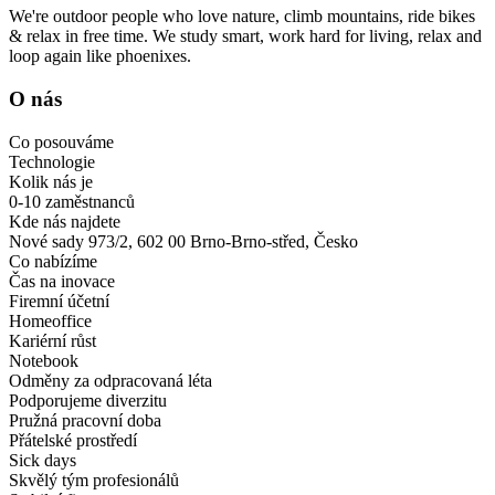
We're outdoor people who love nature, climb mountains, ride bikes
& relax in free time. We study smart, work hard for living, relax and
loop again like phoenixes.
O nás
Co posouváme
Technologie
Kolik nás je
0-10 zaměstnanců
Kde nás najdete
Nové sady 973/2, 602 00 Brno-Brno-střed, Česko
Co nabízíme
Čas na inovace
Firemní účetní
Homeoffice
Kariérní růst
Notebook
Odměny za odpracovaná léta
Podporujeme diverzitu
Pružná pracovní doba
Přátelské prostředí
Sick days
Skvělý tým profesionálů