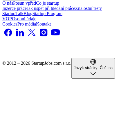
O nás
Posun vpřed
Co je startup
Inzerce práce
Jak uspět při hledání práce
Znalostní testy
StartupTalk
Blog
Startup Program
VOP
Osobní údaje
Cookies
Pro média
Kontakt
© 2012 – 2026 StartupJobs.com s.r.o.
Jazyk stránky:
Čeština