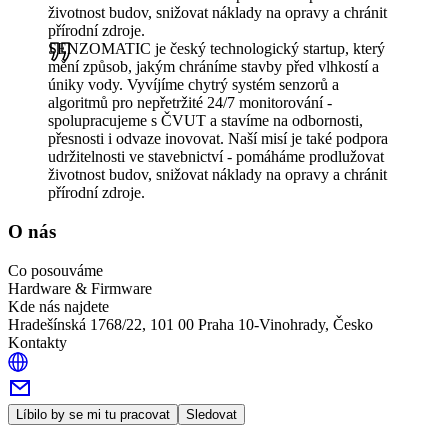
životnost budov, snižovat náklady na opravy a chránit
přírodní zdroje.
SENZOMATIC je český technologický startup, který
mění způsob, jakým chráníme stavby před vlhkostí a
úniky vody. Vyvíjíme chytrý systém senzorů a
algoritmů pro nepřetržité 24/7 monitorování -
spolupracujeme s ČVUT a stavíme na odbornosti,
přesnosti i odvaze inovovat. Naší misí je také podpora
udržitelnosti ve stavebnictví - pomáháme prodlužovat
životnost budov, snižovat náklady na opravy a chránit
přírodní zdroje.
O nás
Co posouváme
Hardware & Firmware
Kde nás najdete
Hradešínská 1768/22, 101 00 Praha 10-Vinohrady, Česko
Kontakty
Líbilo by se mi tu pracovat
Sledovat