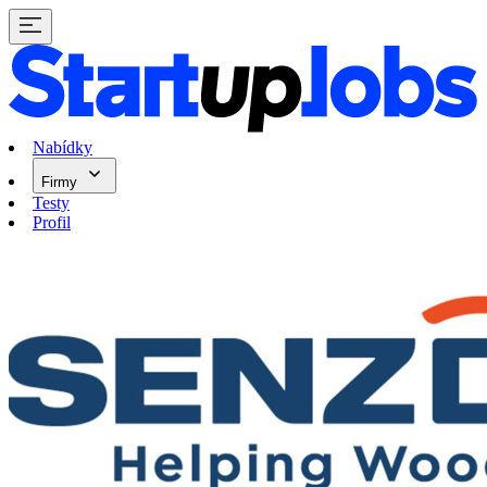
Nabídky
Firmy
Testy
Profil