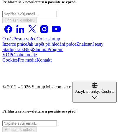
Přihlaste se k newsletteru a posuňte se vpřed!
Přihlásit k odběru
O nás
Posun vpřed
Co je startup
Inzerce práce
Jak uspět při hledání práce
Znalostní testy
StartupTalk
Blog
Startup Program
VOP
Osobní údaje
Cookies
Pro média
Kontakt
© 2012 – 2026 StartupJobs.com s.r.o.
Jazyk stránky:
Čeština
Přihlaste se k newsletteru a posuňte se vpřed!
Přihlásit k odběru