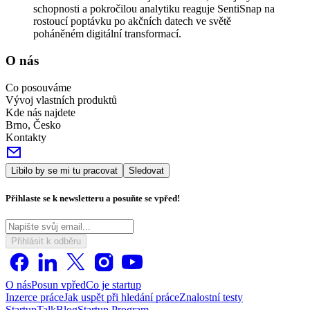
schopnosti a pokročilou analytiku reaguje SentiSnap na
rostoucí poptávku po akčních datech ve světě
poháněném digitální transformací.
O nás
Co posouváme
Vývoj vlastních produktů
Kde nás najdete
Brno, Česko
Kontakty
Líbilo by se mi tu pracovat
Sledovat
Přihlaste se k newsletteru a posuňte se vpřed!
Přihlásit k odběru
O nás
Posun vpřed
Co je startup
Inzerce práce
Jak uspět při hledání práce
Znalostní testy
StartupTalk
Blog
Startup Program