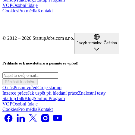
VOP
Osobní údaje
Cookies
Pro média
Kontakt
© 2012 – 2026 StartupJobs.com s.r.o.
Jazyk stránky:
Čeština
Přihlaste se k newsletteru a posuňte se vpřed!
Přihlásit k odběru
O nás
Posun vpřed
Co je startup
Inzerce práce
Jak uspět při hledání práce
Znalostní testy
StartupTalk
Blog
Startup Program
VOP
Osobní údaje
Cookies
Pro média
Kontakt