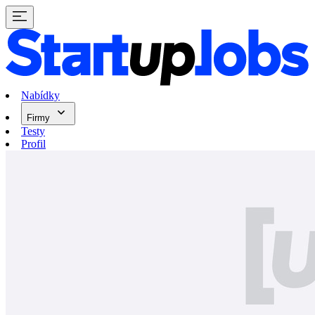
Nabídky
Firmy
Testy
Profil