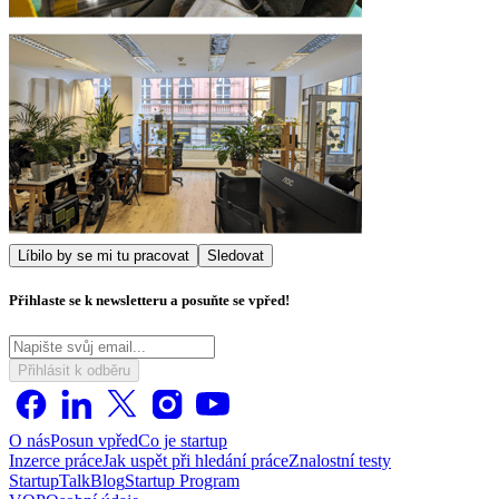
Líbilo by se mi tu pracovat
Sledovat
Přihlaste se k newsletteru a posuňte se vpřed!
Přihlásit k odběru
O nás
Posun vpřed
Co je startup
Inzerce práce
Jak uspět při hledání práce
Znalostní testy
StartupTalk
Blog
Startup Program