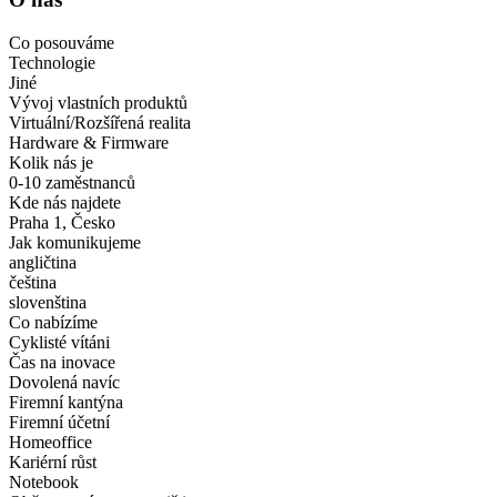
Co posouváme
Technologie
Jiné
Vývoj vlastních produktů
Virtuální/Rozšířená realita
Hardware & Firmware
Kolik nás je
0-10 zaměstnanců
Kde nás najdete
Praha 1, Česko
Jak komunikujeme
angličtina
čeština
slovenština
Co nabízíme
Cyklisté vítáni
Čas na inovace
Dovolená navíc
Firemní kantýna
Firemní účetní
Homeoffice
Kariérní růst
Notebook