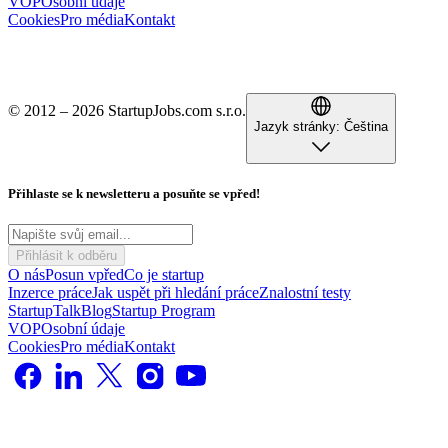
VOP
Osobní údaje
Cookies
Pro média
Kontakt
© 2012 – 2026 StartupJobs.com s.r.o.
Jazyk stránky:
Čeština
Přihlaste se k newsletteru a posuňte se vpřed!
Přihlásit k odběru
O nás
Posun vpřed
Co je startup
Inzerce práce
Jak uspět při hledání práce
Znalostní testy
StartupTalk
Blog
Startup Program
VOP
Osobní údaje
Cookies
Pro média
Kontakt