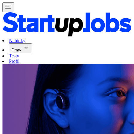
Nabídky
Firmy
Testy
Profil