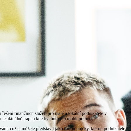
řešení finančních služeb pro malé a lokální podnikatele v
o je aktuálně trápí a kde bychom jim mohli pomoct.
vání, což si můžete představit jako formu půjčky, kterou podnikatelé