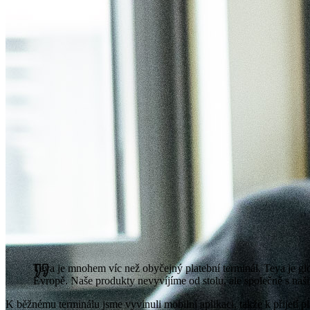
Teya je mnohem víc než obyčejný platební terminál. Teya je glo
Evropě. Naše produkty nevyvíjíme od stolu, ale společně s naš
K běžnému terminálu jsme vyvinuli mobilní aplikaci, takže k přijetí p