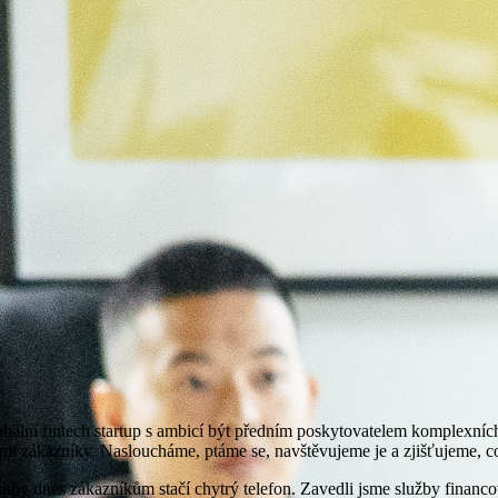
bální fintech startup s ambicí být předním poskytovatelem komplexních 
imi zákazníky. Nasloucháme, ptáme se, navštěvujeme je a zjišťujeme, c
latby dnes zákazníkům stačí chytrý telefon. Zavedli jsme služby financo