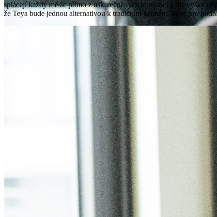
splácejí každý měsíc přímo z uskutečněných transakcí a dle výšky obra
že Teya bude jednou alternativou k tradičním bankám, které pro podnik