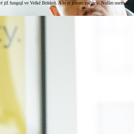
 již fungují ve Velké Británii. A to je jenom začátek. Naším snem je,