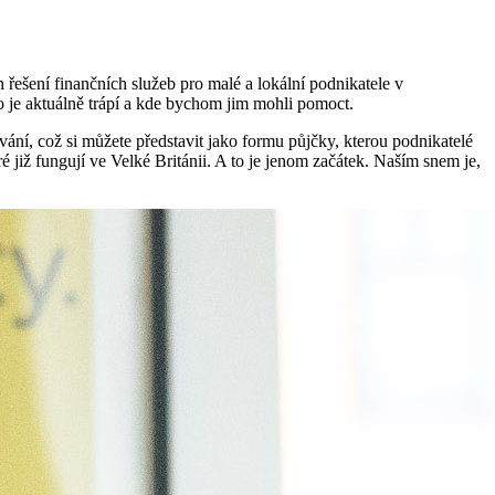
řešení finančních služeb pro malé a lokální podnikatele v
o je aktuálně trápí a kde bychom jim mohli pomoct.
vání, což si můžete představit jako formu půjčky, kterou podnikatelé
 již fungují ve Velké Británii. A to je jenom začátek. Naším snem je,