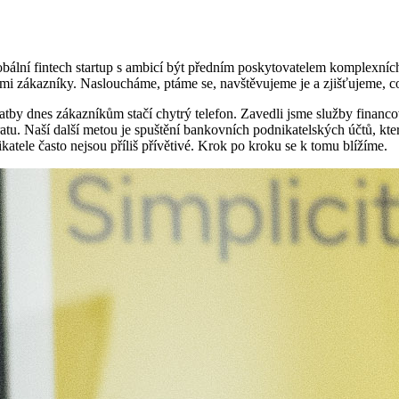
bální fintech startup s ambicí být předním poskytovatelem komplexních 
imi zákazníky. Nasloucháme, ptáme se, navštěvujeme je a zjišťujeme, c
latby dnes zákazníkům stačí chytrý telefon. Zavedli jsme služby financo
tu. Naší další metou je spuštění bankovních podnikatelských účtů, které
atele často nejsou příliš přívětivé. Krok po kroku se k tomu blížíme.