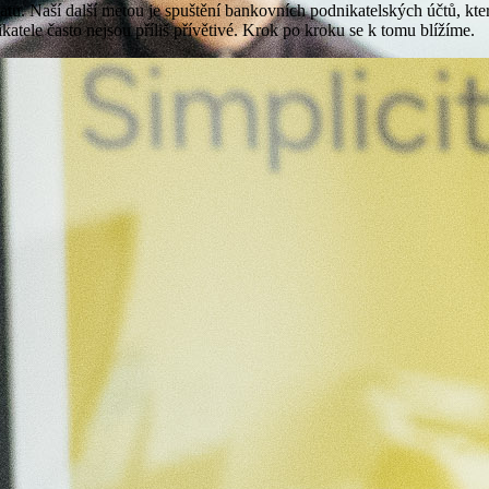
tu. Naší další metou je spuštění bankovních podnikatelských účtů, které
atele často nejsou příliš přívětivé. Krok po kroku se k tomu blížíme.