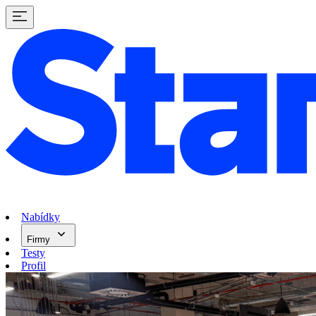
Nabídky
Firmy
Testy
Profil