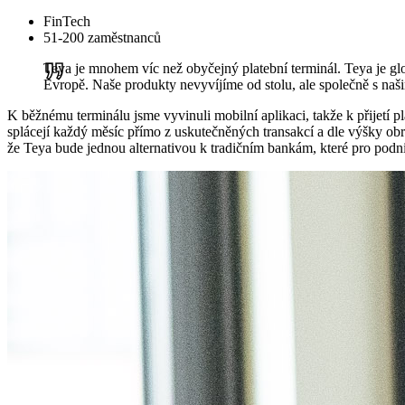
FinTech
51-200 zaměstnanců
Teya je mnohem víc než obyčejný platební terminál. Teya je glo
Evropě. Naše produkty nevyvíjíme od stolu, ale společně s naš
K běžnému terminálu jsme vyvinuli mobilní aplikaci, takže k přijetí p
splácejí každý měsíc přímo z uskutečněných transakcí a dle výšky obra
že Teya bude jednou alternativou k tradičním bankám, které pro podnik