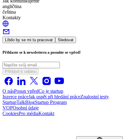
Jak komunikujeme
angličtina
čeština
Kontakty
Líbilo by se mi tu pracovat
Sledovat
Přihlaste se k newsletteru a posuňte se vpřed!
Přihlásit k odběru
O nás
Posun vpřed
Co je startup
Inzerce práce
Jak uspět při hledání práce
Znalostní testy
StartupTalk
Blog
Startup Program
VOP
Osobní údaje
Cookies
Pro média
Kontakt