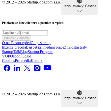
© 2012 – 2026 StartupJobs.com s.r.o.
Jazyk stránky:
Čeština
Přihlaste se k newsletteru a posuňte se vpřed!
Přihlásit k odběru
O nás
Posun vpřed
Co je startup
Inzerce práce
Jak uspět při hledání práce
Znalostní testy
StartupTalk
Blog
Startup Program
VOP
Osobní údaje
Cookies
Pro média
Kontakt
© 2012 – 2026 StartupJobs.com s.r.o.
Jazyk stránky:
Čeština