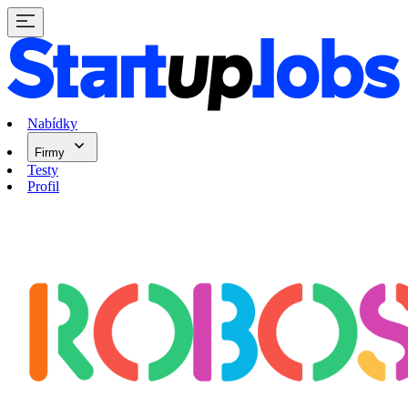
Nabídky
Firmy
Testy
Profil