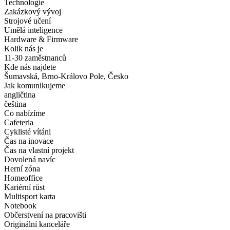
Technologie
Zakázkový vývoj
Strojové učení
Umělá inteligence
Hardware & Firmware
Kolik nás je
11-30 zaměstnanců
Kde nás najdete
Šumavská, Brno-Královo Pole, Česko
Jak komunikujeme
angličtina
čeština
Co nabízíme
Cafeteria
Cyklisté vítáni
Čas na inovace
Čas na vlastní projekt
Dovolená navíc
Herní zóna
Homeoffice
Kariérní růst
Multisport karta
Notebook
Občerstvení na pracovišti
Originální kanceláře