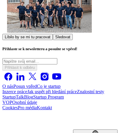
Líbilo by se mi tu pracovat
Sledovat
Přihlaste se k newsletteru a posuňte se vpřed!
Přihlásit k odběru
O nás
Posun vpřed
Co je startup
Inzerce práce
Jak uspět při hledání práce
Znalostní testy
StartupTalk
Blog
Startup Program
VOP
Osobní údaje
Cookies
Pro média
Kontakt