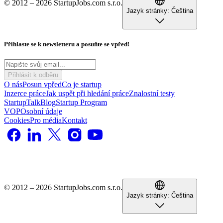
© 2012 – 2026 StartupJobs.com s.r.o.
Jazyk stránky:
Čeština
Přihlaste se k newsletteru a posuňte se vpřed!
Přihlásit k odběru
O nás
Posun vpřed
Co je startup
Inzerce práce
Jak uspět při hledání práce
Znalostní testy
StartupTalk
Blog
Startup Program
VOP
Osobní údaje
Cookies
Pro média
Kontakt
© 2012 – 2026 StartupJobs.com s.r.o.
Jazyk stránky:
Čeština