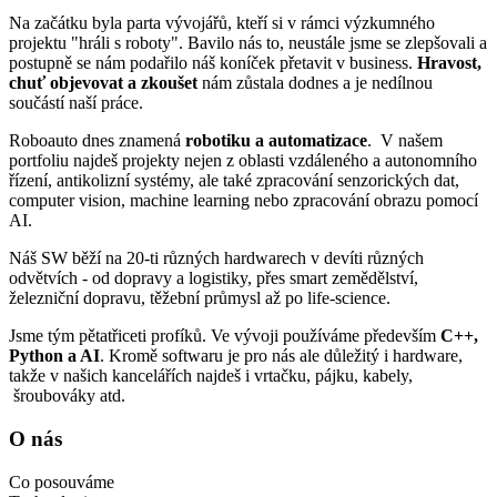
Na začátku byla parta vývojářů, kteří si v rámci výzkumného
projektu "hráli s roboty". Bavilo nás to, neustále jsme se zlepšovali a
postupně se nám podařilo náš koníček přetavit v business.
Hravost,
chuť objevovat a zkoušet
nám zůstala dodnes a je nedílnou
součástí naší práce.
Roboauto dnes znamená
robotiku a automatizace
. V našem
portfoliu najdeš projekty nejen z oblasti vzdáleného a autonomního
řízení, antikolizní systémy, ale také zpracování senzorických dat,
computer vision, machine learning nebo zpracování obrazu pomocí
AI.
Náš SW běží na 20-ti různých hardwarech v devíti různých
odvětvích - od dopravy a logistiky, přes smart zemědělství,
železniční dopravu, těžební průmysl až po life-science.
Jsme tým pětatřiceti profíků. Ve vývoji používáme především
C++,
Python a AI
. Kromě softwaru je pro nás ale důležitý i hardware,
takže v našich kancelářích najdeš i vrtačku, pájku, kabely,
šroubováky atd.
O nás
Co posouváme