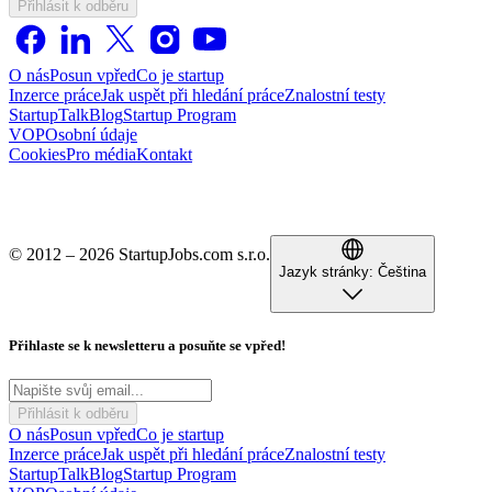
Přihlásit k odběru
O nás
Posun vpřed
Co je startup
Inzerce práce
Jak uspět při hledání práce
Znalostní testy
StartupTalk
Blog
Startup Program
VOP
Osobní údaje
Cookies
Pro média
Kontakt
© 2012 – 2026 StartupJobs.com s.r.o.
Jazyk stránky:
Čeština
Přihlaste se k newsletteru a posuňte se vpřed!
Přihlásit k odběru
O nás
Posun vpřed
Co je startup
Inzerce práce
Jak uspět při hledání práce
Znalostní testy
StartupTalk
Blog
Startup Program