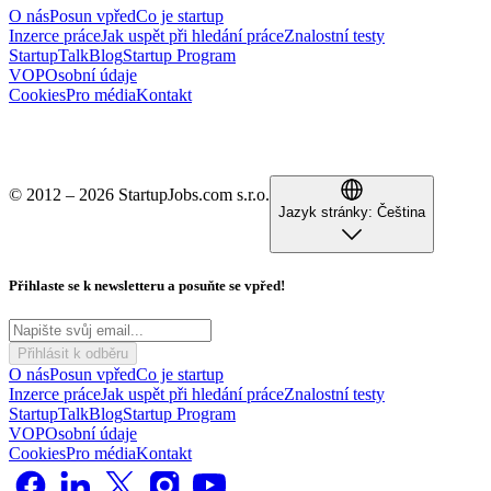
O nás
Posun vpřed
Co je startup
Inzerce práce
Jak uspět při hledání práce
Znalostní testy
StartupTalk
Blog
Startup Program
VOP
Osobní údaje
Cookies
Pro média
Kontakt
© 2012 – 2026 StartupJobs.com s.r.o.
Jazyk stránky:
Čeština
Přihlaste se k newsletteru a posuňte se vpřed!
Přihlásit k odběru
O nás
Posun vpřed
Co je startup
Inzerce práce
Jak uspět při hledání práce
Znalostní testy
StartupTalk
Blog
Startup Program
VOP
Osobní údaje
Cookies
Pro média
Kontakt