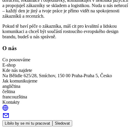
doručení, reklamace i objednávky, komunikuješ v několika jazycích
a propojuješ zákazníky se skladem a logistikou. Nuda u nás nehrozí
– každý den je jiný a tvoje práce je přímo vidět na spokojenosti
zákazníků a recenzích.
Pokud tě baví péče o zákazníka, máš cit pro kvalitní a lidskou
komunikaci a chceš být součástí rostoucího evropského design
brandu, budeš u nás správně.
O nás
Co posouváme
E-shop
Kde nás najdete
Na Bělidle 625/28, Smíchov, 150 00 Praha-Praha 5, Česko
Jak komunikujeme
angličtina
čeština
francouzština
Kontakty
Líbilo by se mi tu pracovat
Sledovat