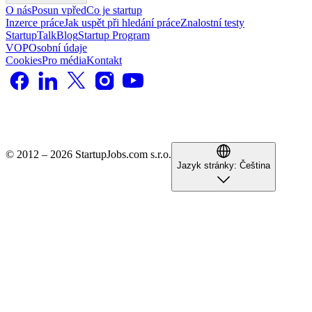
O nás
Posun vpřed
Co je startup
Inzerce práce
Jak uspět při hledání práce
Znalostní testy
StartupTalk
Blog
Startup Program
VOP
Osobní údaje
Cookies
Pro média
Kontakt
© 2012 – 2026 StartupJobs.com s.r.o.
Jazyk stránky:
Čeština