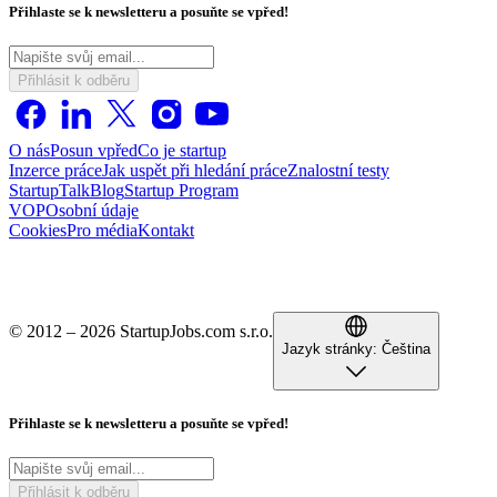
Přihlaste se k newsletteru a posuňte se vpřed!
Přihlásit k odběru
O nás
Posun vpřed
Co je startup
Inzerce práce
Jak uspět při hledání práce
Znalostní testy
StartupTalk
Blog
Startup Program
VOP
Osobní údaje
Cookies
Pro média
Kontakt
© 2012 – 2026 StartupJobs.com s.r.o.
Jazyk stránky:
Čeština
Přihlaste se k newsletteru a posuňte se vpřed!
Přihlásit k odběru