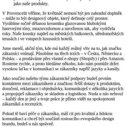
jako naše produkty.
V Provencelii věříme, že květináč nemusí být jen zahradní doplněk
– může to být designový objekt, který definuje celý prostor.
Vyrábíme ručně dělanou keramiku glazovanou hlubokými
barevnými tóny, mrazuvzdornou a navrženou tak, aby vydržela
roky. Naše kousky najdeš na městských balkonech, středomořských
terasách i ve vstupech luxusních hotelů.
Jsme menší, akční tým, kde má každý reálný vliv na to, jak značku
zákazníci vnímají. Působíme na třech trzích – v Česku, Německu a
Polsku – a prodáváme přes vlastní e-shopy (Shopify) i přes Amazon.
Rosteme rychle, a proto hledáme někoho, kdo nám pomůže držet
vysokou laťku v komunikaci se zákazníky napříč jazyky a kanály.
Jako součást našeho týmu zákaznické podpory budeš prvním
kontaktem mezi zákazníkem a značkou: řešíš dotazy k produktům,
doručení, reklamace i objednávky, komunikuješ v několika jazycích
a propojuješ zákazníky se skladem a logistikou. Nuda u nás nehrozí
– každý den je jiný a tvoje práce je přímo vidět na spokojenosti
zákazníků a recenzích.
Pokud tě baví péče o zákazníka, máš cit pro kvalitní a lidskou
komunikaci a chceš být součástí rostoucího evropského design
brandu, budeš u nás správně.