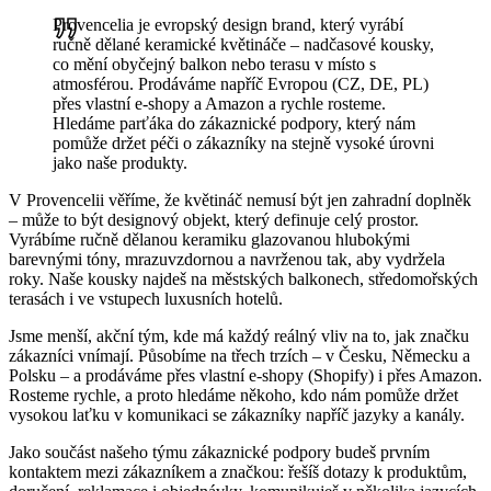
Provencelia je evropský design brand, který vyrábí
ručně dělané keramické květináče – nadčasové kousky,
co mění obyčejný balkon nebo terasu v místo s
atmosférou. Prodáváme napříč Evropou (CZ, DE, PL)
přes vlastní e-shopy a Amazon a rychle rosteme.
Hledáme parťáka do zákaznické podpory, který nám
pomůže držet péči o zákazníky na stejně vysoké úrovni
jako naše produkty.
V Provencelii věříme, že květináč nemusí být jen zahradní doplněk
– může to být designový objekt, který definuje celý prostor.
Vyrábíme ručně dělanou keramiku glazovanou hlubokými
barevnými tóny, mrazuvzdornou a navrženou tak, aby vydržela
roky. Naše kousky najdeš na městských balkonech, středomořských
terasách i ve vstupech luxusních hotelů.
Jsme menší, akční tým, kde má každý reálný vliv na to, jak značku
zákazníci vnímají. Působíme na třech trzích – v Česku, Německu a
Polsku – a prodáváme přes vlastní e-shopy (Shopify) i přes Amazon.
Rosteme rychle, a proto hledáme někoho, kdo nám pomůže držet
vysokou laťku v komunikaci se zákazníky napříč jazyky a kanály.
Jako součást našeho týmu zákaznické podpory budeš prvním
kontaktem mezi zákazníkem a značkou: řešíš dotazy k produktům,