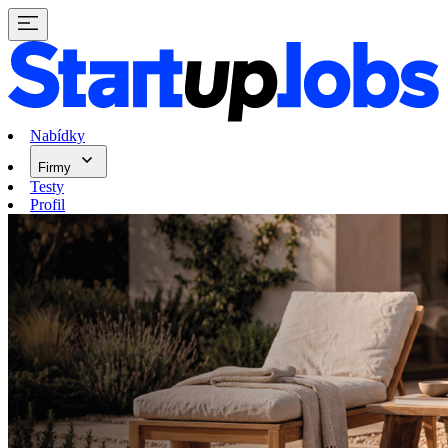
Nabídky
Firmy
Testy
Profil