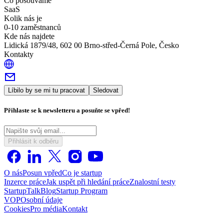
Co posouváme
SaaS
Kolik nás je
0-10 zaměstnanců
Kde nás najdete
Lidická 1879/48, 602 00 Brno-střed-Černá Pole, Česko
Kontakty
Líbilo by se mi tu pracovat
Sledovat
Přihlaste se k newsletteru a posuňte se vpřed!
Přihlásit k odběru
O nás
Posun vpřed
Co je startup
Inzerce práce
Jak uspět při hledání práce
Znalostní testy
StartupTalk
Blog
Startup Program
VOP
Osobní údaje
Cookies
Pro média
Kontakt