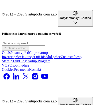
© 2012 – 2026 StartupJobs.com s.r.o.
Jazyk stránky:
Čeština
Přihlaste se k newsletteru a posuňte se vpřed!
Přihlásit k odběru
O nás
Posun vpřed
Co je startup
Inzerce práce
Jak uspět při hledání práce
Znalostní testy
StartupTalk
Blog
Startup Program
VOP
Osobní údaje
Cookies
Pro média
Kontakt
© 2012 – 2026 StartupJobs.com s.r.o.
Jazyk stránky:
Čeština