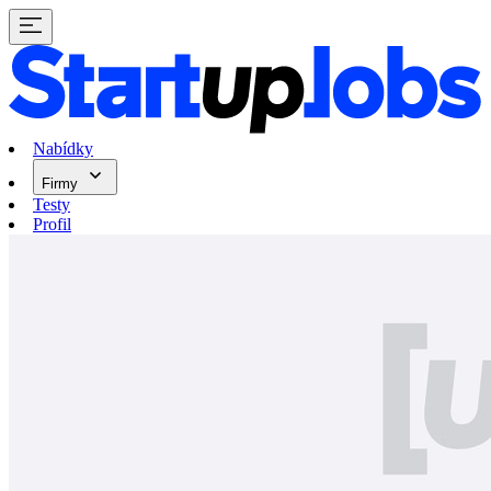
Nabídky
Firmy
Testy
Profil