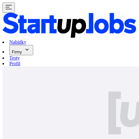
Nabídky
Firmy
Testy
Profil