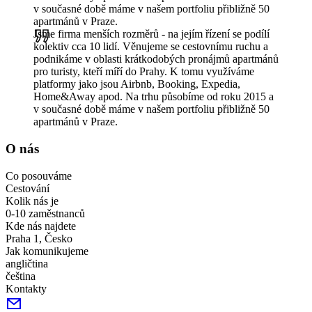
v současné době máme v našem portfoliu přibližně 50
apartmánů v Praze.
Jsme firma menších rozměrů - na jejím řízení se podílí
kolektiv cca 10 lidí. Věnujeme se cestovnímu ruchu a
podnikáme v oblasti krátkodobých pronájmů apartmánů
pro turisty, kteří míří do Prahy. K tomu využíváme
platformy jako jsou Airbnb, Booking, Expedia,
Home&Away apod. Na trhu působíme od roku 2015 a
v současné době máme v našem portfoliu přibližně 50
apartmánů v Praze.
O nás
Co posouváme
Cestování
Kolik nás je
0-10 zaměstnanců
Kde nás najdete
Praha 1, Česko
Jak komunikujeme
angličtina
čeština
Kontakty