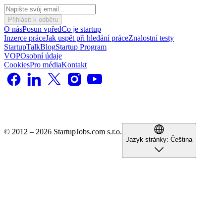
Přihlásit k odběru
O nás
Posun vpřed
Co je startup
Inzerce práce
Jak uspět při hledání práce
Znalostní testy
StartupTalk
Blog
Startup Program
VOP
Osobní údaje
Cookies
Pro média
Kontakt
© 2012 – 2026 StartupJobs.com s.r.o.
Jazyk stránky:
Čeština