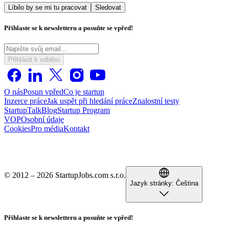
Líbilo by se mi tu pracovat
Sledovat
Přihlaste se k newsletteru a posuňte se vpřed!
Přihlásit k odběru
O nás
Posun vpřed
Co je startup
Inzerce práce
Jak uspět při hledání práce
Znalostní testy
StartupTalk
Blog
Startup Program
VOP
Osobní údaje
Cookies
Pro média
Kontakt
© 2012 – 2026 StartupJobs.com s.r.o.
Jazyk stránky:
Čeština
Přihlaste se k newsletteru a posuňte se vpřed!