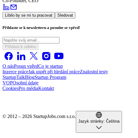
Co-Founder, CEO
Líbilo by se mi tu pracovat
Sledovat
Přihlaste se k newsletteru a posuňte se vpřed!
Přihlásit k odběru
O nás
Posun vpřed
Co je startup
Inzerce práce
Jak uspět při hledání práce
Znalostní testy
StartupTalk
Blog
Startup Program
VOP
Osobní údaje
Cookies
Pro média
Kontakt
© 2012 – 2026 StartupJobs.com s.r.o.
Jazyk stránky:
Čeština