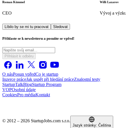
Roman Kümmel
Willi Lazarov
CEO
Vývoj a výzku
Líbilo by se mi tu pracovat
Sledovat
Přihlaste se k newsletteru a posuňte se vpřed!
Přihlásit k odběru
O nás
Posun vpřed
Co je startup
Inzerce práce
Jak uspět při hledání práce
Znalostní testy
StartupTalk
Blog
Startup Program
VOP
Osobní údaje
Cookies
Pro média
Kontakt
© 2012 – 2026 StartupJobs.com s.r.o.
Jazyk stránky:
Čeština