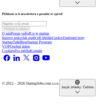
Přihlaste se k newsletteru a posuňte se vpřed!
Přihlásit k odběru
O nás
Posun vpřed
Co je startup
Inzerce práce
Jak uspět při hledání práce
Znalostní testy
StartupTalk
Blog
Startup Program
VOP
Osobní údaje
Cookies
Pro média
Kontakt
© 2012 – 2026 StartupJobs.com s.r.o.
Jazyk stránky:
Čeština