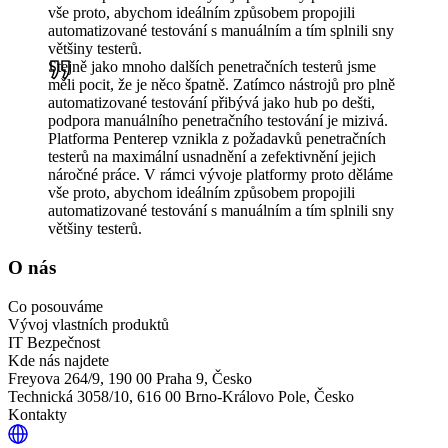
vše proto, abychom ideálním způsobem propojili
automatizované testování s manuálním a tím splnili sny
většiny testerů.
Stejně jako mnoho dalších penetračních testerů jsme
měli pocit, že je něco špatně. Zatímco nástrojů pro plně
automatizované testování přibývá jako hub po dešti,
podpora manuálního penetračního testování je mizivá.
Platforma Penterep vznikla z požadavků penetračních
testerů na maximální usnadnění a zefektivnění jejich
náročné práce. V rámci vývoje platformy proto děláme
vše proto, abychom ideálním způsobem propojili
automatizované testování s manuálním a tím splnili sny
většiny testerů.
O nás
Co posouváme
Vývoj vlastních produktů
IT Bezpečnost
Kde nás najdete
Freyova 264/9, 190 00 Praha 9, Česko
Technická 3058/10, 616 00 Brno-Královo Pole, Česko
Kontakty