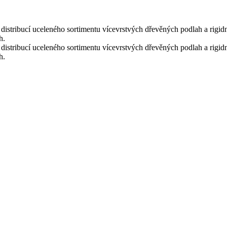
istribucí uceleného sortimentu vícevrstvých dřevěných podlah a rigid
h.
istribucí uceleného sortimentu vícevrstvých dřevěných podlah a rigid
h.