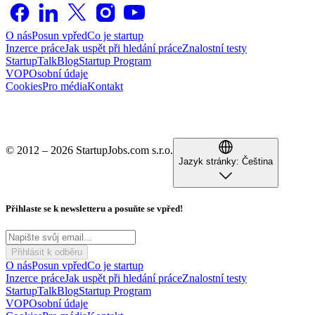
O nás
Posun vpřed
Co je startup
Inzerce práce
Jak uspět při hledání práce
Znalostní testy
StartupTalk
Blog
Startup Program
VOP
Osobní údaje
Cookies
Pro média
Kontakt
© 2012 – 2026 StartupJobs.com s.r.o.
Jazyk stránky:
Čeština
Přihlaste se k newsletteru a posuňte se vpřed!
Přihlásit k odběru
O nás
Posun vpřed
Co je startup
Inzerce práce
Jak uspět při hledání práce
Znalostní testy
StartupTalk
Blog
Startup Program
VOP
Osobní údaje