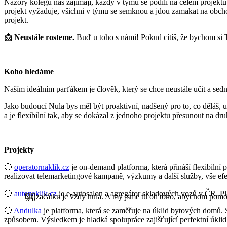
Názory kolegů nás zajímají, každý v týmu se podílí na celém projektu 
projekt vyžaduje, všichni v týmu se semknou a jdou zamakat na obcho
projekt.
📩 Neustále rosteme.
Buď u toho s námi! Pokud cítíš, že bychom si 
Koho hledáme
Naším ideálním parťákem je člověk, který se chce neustále učit a sedn
Jako budoucí Nula bys měl být proaktivní, nadšený pro to, co děláš, u
a je flexibilní tak, aby se dokázal z jednoho projektu přesunout na dru
Projekty
🔴
operatornaklik.cz
je on-demand platforma, která přináší flexibiln
realizovat telemarketingové kampaně, výzkumy a další služby, vše efe
🔴
autonaklik.cz
je e-autosalon a agregátor skladových vozů v ČR. Pla
Na začátku je vždy nula. A my jsme tu od toho, abychom pomoh
🔴
Andulka
je platforma, která se zaměřuje na úklid bytových domů. S
způsobem. Výsledkem je hladká spolupráce zajišťující perfektní úklid