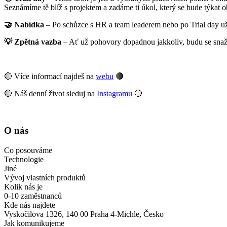
Seznámíme tě blíž s projektem a zadáme ti úkol, který se bude týkat 
🤝 Nabídka
– Po schůzce s HR a team leaderem nebo po Trial day už
💡 Zpětná vazba
– Ať už pohovory dopadnou jakkoliv, budu se snažit
🔴 Více informací najdeš na
webu
🔴
🔴 Náš denní život sleduj na
Instagramu
🔴
O nás
Co posouváme
Technologie
Jiné
Vývoj vlastních produktů
Kolik nás je
0-10 zaměstnanců
Kde nás najdete
Vyskočilova 1326, 140 00 Praha 4-Michle, Česko
Jak komunikujeme