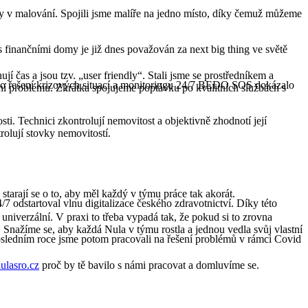
ky v malování. Spojili jsme malíře na jedno místo, díky čemuž můžeme
s finančními domy je již dnes považován za next big thing ve světě
ují čas a jsou tzv. „user friendly“. Stali jsme se prostředníkem a
vního řešení krizových situací a monitoringu 24/7 BEDO SOS dokázalo
ení problému. Zkrátka spojujeme poptávku po kvalitních službách s
sti. Technici zkontrolují nemovitost a objektivně zhodnotí její
rolují stovky nemovitostí.
tarají se o to, aby měl každý v týmu práce tak akorát.
4/7 odstartoval vlnu digitalizace českého zdravotnictví. Díky této
univerzální. V praxi to třeba vypadá tak, že pokud si to zrovna
Snažíme se, aby každá Nula v týmu rostla a jednou vedla svůj vlastní
posledním roce jsme potom pracovali na řešení problémů v rámci Covid
ulasro.cz
proč by tě bavilo s námi pracovat a domluvíme se.