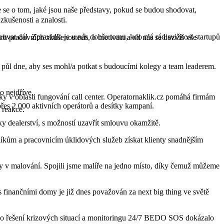
se o tom, jaké jsou naše představy, pokud se budou shodovat,
zkušenosti a znalosti.
ouvat dál. Zpravidla je u nás dobře tomu, kdo má rád svižnost startupů
ch pracovních zkušenostech, o motivaci a od nás se dozvíš vše
půl dne, aby ses mohl/a potkat s budoucími kolegy a team leaderem.
o nejdříve.
ky v oblasti fungování call center. Operatornaklik.cz pomáhá firmám
řes 2 000 aktivních operátorů a desítky kampaní.
í reakce.
ky dealerství, s možností uzavřít smlouvu okamžitě.
vníkům a pracovnicím úklidových služeb získat klienty snadnějším
ky v malování. Spojili jsme malíře na jedno místo, díky čemuž můžeme
s finančními domy je již dnes považován za next big thing ve světě
vního řešení krizových situací a monitoringu 24/7 BEDO SOS dokázalo