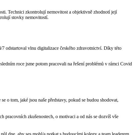
sti. Technici zkontrolují nemovitost a objektivně zhodnotí její
rolují stovky nemovitostí.
4/7 odstartoval vlnu digitalizace českého zdravotnictví. Díky této
posledním roce jsme potom pracovali na řešení problémů v rámci Covid
se o tom, jaké jsou naše představy, pokud se budou shodovat,
ch pracovních zkušenostech, o motivaci a od nás se dozvíš vše
půl dne, aby ses mohl/a potkat s budoucími kolegy a team leaderem.