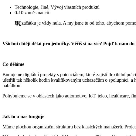
Technologie, Jiné, Vývoj vlastních produktů
0-10 zaměstnanců
Na začátku je vždy nula. A my jsme tu od toho, abychom pomoh
Všichni chtějí dělat pro jedničky. Věříš si na víc? Pojď k nám do
Co děláme
Budujeme digitální projekty s potenciálem, které zajistí flexibilní prác
ušetřili tak několik hodin kvalifikovaným uchazečům o spolupráci, a 
nabídkou.
Pohybujeme se v oblastech jako automotive, IoT, telco, healthcare, f
Jak to u nás funguje
Máme plochou organizační strukturu bez klasických manažerů. Project l