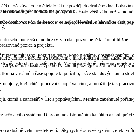
dáčku, očekávej ode mě telefonát nejpozději do druhého dne. Pobavíme 
 kafe nebo dáš přednost online pohovoru.
e mu naše firemní kultura. To má pro nás často větší váhu než samotné 
mět dotahovat věci do konce v co nejlepší kvalitě, a hlavně se chtít pos
áš se mnou a s budoucím team leaderem. Povídat si budeme o tobě, tvý
hý.
d do sebe bude všechno hezky zapadat, pozveme tě k nám přibližně na 
obsazované pozice a projektu.
 budeme mít jasno. Pokud jsi ten/ta, koho hledáme, dostaneš nabídku c
í práci z domova každému s počítačem a mikrofonem a mění zažité pořád
ktivně, jednoduše, prostě na klik. V současné době máme na projektu p
, abys od nás dostal/a zpětnou vazbu nejpozději do 8 dnů od tvé prvn
tforma v reálném čase spojuje kupujícího, tisíce skladových aut a stov
pojuje ty, kteří chtějí pracovat s poptávajícími, a umožňuje tak praco
.
okojů, domů a kanceláří v ČR s poptávajícími. Měníme zaběhnuté pořád
bezpečovacího systému. Díky online distribučním kanálům a spolupráci 
ré jsou aktuálně velmi neefektivní. Díky rychlé odezvě systému, efekti