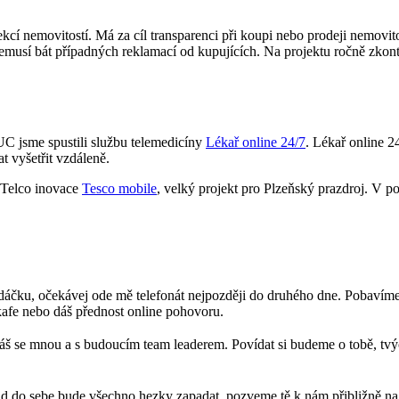
ekcí nemovitostí. Má za cíl transparenci při koupi nebo prodeji nemovito
 nemusí bát případných reklamací od kupujících. Na projektu ročně zkont
C jsme spustili službu telemedicíny
Lékař online 24/7
. Lékař online 2
t vyšetřit vzdáleně.
Telco inovace
Tesco mobile
, velký projekt pro Plzeňský prazdroj. V 
dáčku, očekávej ode mě telefonát nejpozději do druhého dne. Pobavíme 
 kafe nebo dáš přednost online pohovoru.
áš se mnou a s budoucím team leaderem. Povídat si budeme o tobě, tvý
d do sebe bude všechno hezky zapadat, pozveme tě k nám přibližně na 