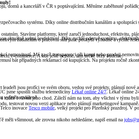
 nuly!
okojů, domů a kanceláří v ČR s poptávajícími. Měníme zaběhnuté pořád
bezpečovacího systému. Díky online distribučním kanálům a spolupráci 
i ostatním. Stavíme platformy, které zaručí jednoduchost, efektivitu, plán
ré jsou aktuálně velmi neefektivní. Díky rychlé odezvě systému, efekti
horlivým žadatelům o pracovní sílu jsme poskytli výhodné a rychlé řeš
ekcí nemovitostí. Má za cíl transparenci při koupi nebo prodeji nemovito
intech, e-commerce. A kde ještě nejsme, tam určitě brzy budeme.
 nemusí bát případných reklamací od kupujících. Na projektu ročně zkont
eadeři jsou profíci ve svém oboru, vedou své projekty, plánují nové a s
C jsme spustili službu telemedicíny
Lékař online 24/7
. Lékař online 2
t vyšetřit vzdáleně.
a může ovlivnit jeho chod. Záleží nám na tom, aby všichni v týmu byli 
du, testovat novou verzi aplikace nebo plánují marketingové kampaně. 
Telco inovace
Tesco mobile
, velký projekt pro Plzeňský prazdroj. V 
Tě měli všimnout, ale zrovna nikoho nehledáme, napiš email na
jobs@n