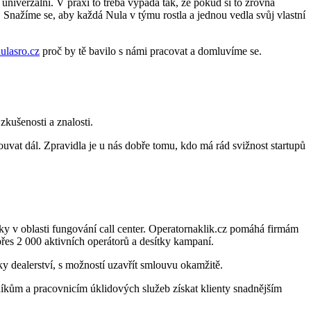
univerzální. V praxi to třeba vypadá tak, že pokud si to zrovna
Snažíme se, aby každá Nula v týmu rostla a jednou vedla svůj vlastní
ulasro.cz
proč by tě bavilo s námi pracovat a domluvíme se.
zkušenosti a znalosti.
ouvat dál. Zpravidla je u nás dobře tomu, kdo má rád svižnost startupů
ky v oblasti fungování call center. Operatornaklik.cz pomáhá firmám
řes 2 000 aktivních operátorů a desítky kampaní.
ky dealerství, s možností uzavřít smlouvu okamžitě.
vníkům a pracovnicím úklidových služeb získat klienty snadnějším