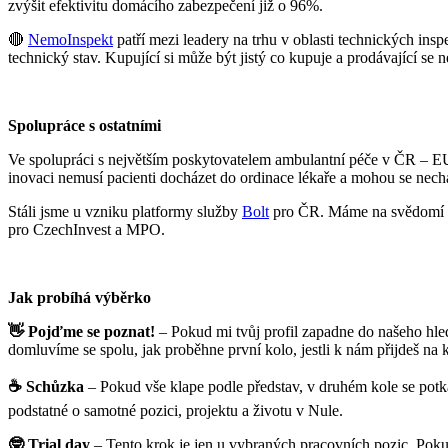
zvýšit efektivitu domácího zabezpečení již o 96%.
🔴
NemoInspekt
patří mezi leadery na trhu v oblasti technických insp
technický stav. Kupující si může být jistý co kupuje a prodávající se
Spolupráce s ostatními
Ve spolupráci s největším poskytovatelem ambulantní péče v ČR – EU
inovaci nemusí pacienti docházet do ordinace lékaře a mohou se necha
Stáli jsme u vzniku platformy služby
Bolt
pro ČR. Máme na svědomí 
pro CzechInvest a MPO.
Jak probíhá výběrko
👋 Pojďme se poznat!
– Pokud mi tvůj profil zapadne do našeho hle
domluvíme se spolu, jak proběhne první kolo, jestli k nám přijdeš na
☕ Schůzka
– Pokud vše klape podle představ, v druhém kole se potk
podstatné o samotné pozici, projektu a životu v Nule.
🤓 Trial day
– Tento krok je jen u vybraných pracovních pozic. Poku