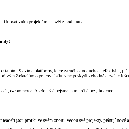
li inovativním projektům na svět z bodu nula.
 nuly!
i ostatním. Stavíme platformy, které zaručí jednoduchost, efektivitu, plán
horlivým žadatelům o pracovní sílu jsme poskytli výhodné a rychlé řeš
intech, e-commerce. A kde ještě nejsme, tam určitě brzy budeme.
eadeři jsou profíci ve svém oboru, vedou své projekty, plánují nové a s