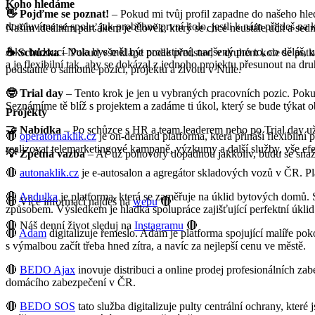
Koho hledáme
👋 Pojďme se poznat!
– Pokud mi tvůj profil zapadne do našeho hle
domluvíme se spolu, jak proběhne první kolo, jestli k nám přijdeš na
Naším ideálním parťákem je člověk, který se chce neustále učit a sedn
Jako budoucí Nula bys měl být proaktivní, nadšený pro to, co děláš, u
☕ Schůzka
– Pokud vše klape podle představ, v druhém kole se potk
a je flexibilní tak, aby se dokázal z jednoho projektu přesunout na dru
podstatné o samotné pozici, projektu a životu v Nule.
🤓 Trial day
– Tento krok je jen u vybraných pracovních pozic. Poku
Seznámíme tě blíž s projektem a zadáme ti úkol, který se bude týkat 
Projekty
🤝 Nabídka
– Po schůzce s HR a team leaderem nebo po Trial day už
🔴
operatornaklik.cz
je on-demand platforma, která přináší flexibiln
realizovat telemarketingové kampaně, výzkumy a další služby, vše efe
💡 Zpětná vazba
– Ať už pohovory dopadnou jakkoliv, budu se snažit
🔴
autonaklik.cz
je e-autosalon a agregátor skladových vozů v ČR. Pla
🔴
Andulka
je platforma, která se zaměřuje na úklid bytových domů. S
🔴 Více informací najdeš na
webu
🔴
způsobem. Výsledkem je hladká spolupráce zajišťující perfektní úklid
🔴 Náš denní život sleduj na
Instagramu
🔴
🔴
Adam
digitalizuje řemeslo. Adam je platforma spojující malíře p
s výmalbou začít třeba hned zítra, a navíc za nejlepší cenu ve městě.
🔴
BEDO Ajax
inovuje distribuci a online prodej profesionálních za
domácího zabezpečení v ČR.
🔴
BEDO SOS
tato služba digitalizuje pulty centrální ochrany, kte