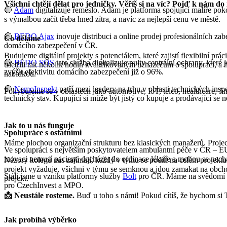
Všichni chtějí dělat pro jedničky. Věříš si na víc? Pojď k nám do
🔴
Adam
digitalizuje řemeslo. Adam je platforma spojující malíře p
s výmalbou začít třeba hned zítra, a navíc za nejlepší cenu ve městě.
🔴
BEDO Ajax
inovuje distribuci a online prodej profesionálních za
Co děláme
domácího zabezpečení v ČR.
Budujeme digitální projekty s potenciálem, které zajistí flexibilní prác
🔴
BEDO SOS
tato služba digitalizuje pulty centrální ochrany, kte
ušetřili tak několik hodin kvalifikovaným uchazečům o spolupráci, a 
zvýšit efektivitu domácího zabezpečení již o 96%.
nabídkou.
🔴
NemoInspekt
patří mezi leadery na trhu v oblasti technických insp
Pohybujeme se v oblastech jako automotive, IoT, telco, healthcare, f
technický stav. Kupující si může být jistý co kupuje a prodávající se
Jak to u nás funguje
Spolupráce s ostatními
Máme plochou organizační strukturu bez klasických manažerů. Project l
Ve spolupráci s největším poskytovatelem ambulantní péče v ČR – EU
inovaci nemusí pacienti docházet do ordinace lékaře a mohou se necha
Názory kolegů nás zajímají, každý v týmu se podílí na celém projektu 
projekt vyžaduje, všichni v týmu se semknou a jdou zamakat na obcho
Stáli jsme u vzniku platformy služby
Bolt
pro ČR. Máme na svědomí 
projekt.
pro CzechInvest a MPO.
📩 Neustále rosteme.
Buď u toho s námi! Pokud cítíš, že bychom si 
Jak probíhá výběrko