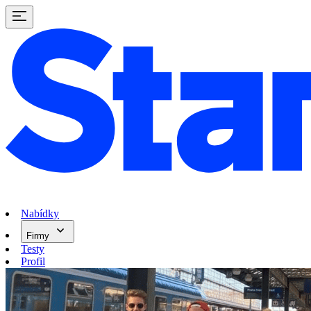
Nabídky
Firmy
Testy
Profil