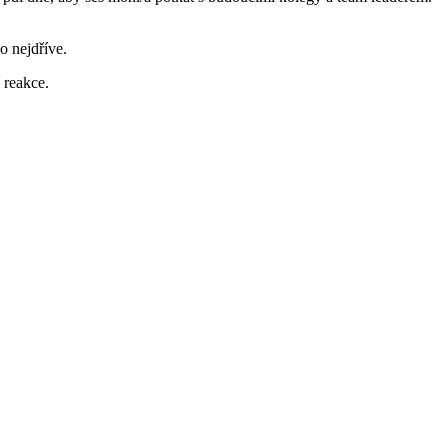
o nejdříve.
í reakce.