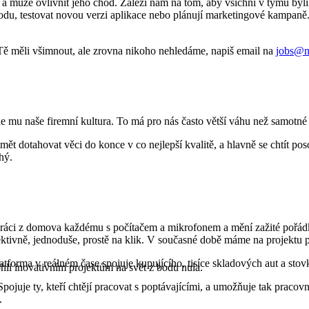
a může ovlivnit jeho chod. Záleží nám na tom, aby všichni v týmu byli 
du, testovat novou verzi aplikace nebo plánují marketingové kampaně. 
Tě měli všimnout, ale zrovna nikoho nehledáme, napiš email na
jobs@n
e mu naše firemní kultura. To má pro nás často větší váhu než samotné 
mět dotahovat věci do konce v co nejlepší kvalitě, a hlavně se chtít pos
hý.
í práci z domova každému s počítačem a mikrofonem a mění zažité pořád
ktivně, jednoduše, prostě na klik. V současné době máme na projektu p
tforma v reálném čase spojuje kupujícího, tisíce skladových aut a stov
li inovativním projektům na svět z bodu nula.
pojuje ty, kteří chtějí pracovat s poptávajícími, a umožňuje tak praco
.