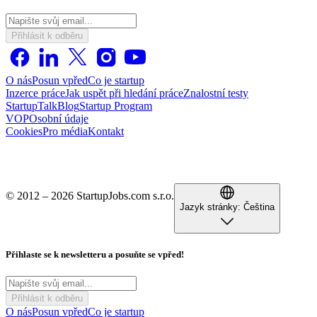
Přihlásit k odběru
O nás
Posun vpřed
Co je startup
Inzerce práce
Jak uspět při hledání práce
Znalostní testy
StartupTalk
Blog
Startup Program
VOP
Osobní údaje
Cookies
Pro média
Kontakt
© 2012 – 2026 StartupJobs.com s.r.o.
Jazyk stránky:
Čeština
Přihlaste se k newsletteru a posuňte se vpřed!
Přihlásit k odběru
O nás
Posun vpřed
Co je startup