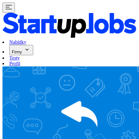
Nabídky
Firmy
Testy
Profil