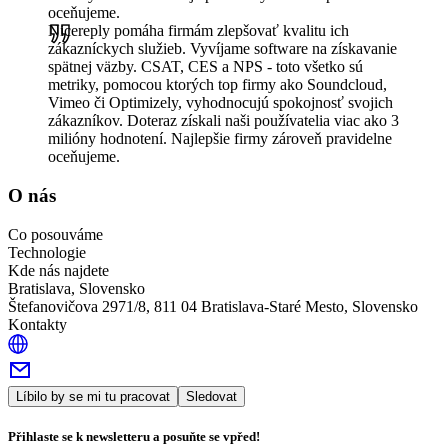
oceňujeme.
Nicereply pomáha firmám zlepšovať kvalitu ich
zákazníckych služieb. Vyvíjame software na získavanie
spätnej väzby. CSAT, CES a NPS - toto všetko sú
metriky, pomocou ktorých top firmy ako Soundcloud,
Vimeo či Optimizely, vyhodnocujú spokojnosť svojich
zákazníkov. Doteraz získali naši používatelia viac ako 3
milióny hodnotení. Najlepšie firmy zároveň pravidelne
oceňujeme.
O nás
Co posouváme
Technologie
Kde nás najdete
Bratislava, Slovensko
Štefanovičova 2971/8, 811 04 Bratislava-Staré Mesto, Slovensko
Kontakty
Líbilo by se mi tu pracovat
Sledovat
Přihlaste se k newsletteru a posuňte se vpřed!