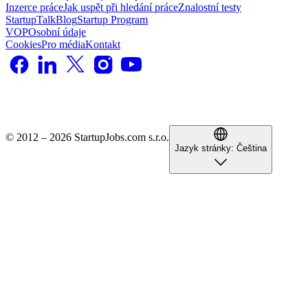
Inzerce práce
Jak uspět při hledání práce
Znalostní testy
StartupTalk
Blog
Startup Program
VOP
Osobní údaje
Cookies
Pro média
Kontakt
© 2012 – 2026 StartupJobs.com s.r.o.
Jazyk stránky:
Čeština