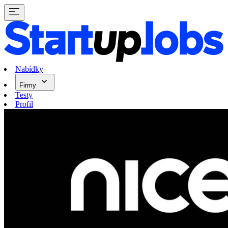
Nabídky
Firmy
Testy
Profil