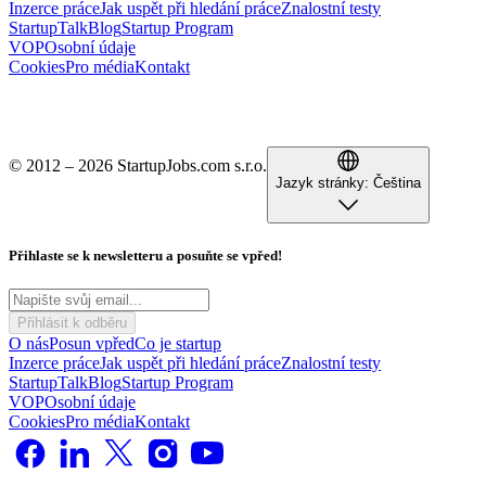
Inzerce práce
Jak uspět při hledání práce
Znalostní testy
StartupTalk
Blog
Startup Program
VOP
Osobní údaje
Cookies
Pro média
Kontakt
© 2012 – 2026 StartupJobs.com s.r.o.
Jazyk stránky:
Čeština
Přihlaste se k newsletteru a posuňte se vpřed!
Přihlásit k odběru
O nás
Posun vpřed
Co je startup
Inzerce práce
Jak uspět při hledání práce
Znalostní testy
StartupTalk
Blog
Startup Program
VOP
Osobní údaje
Cookies
Pro média
Kontakt