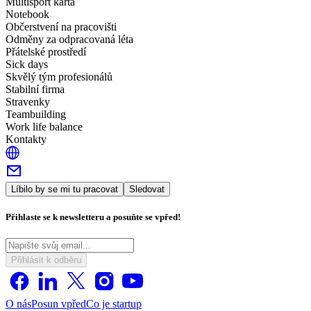
Multisport karta
Notebook
Občerstvení na pracovišti
Odměny za odpracovaná léta
Přátelské prostředí
Sick days
Skvělý tým profesionálů
Stabilní firma
Stravenky
Teambuilding
Work life balance
Kontakty
Líbilo by se mi tu pracovat
Sledovat
Přihlaste se k newsletteru a posuňte se vpřed!
Přihlásit k odběru
O nás
Posun vpřed
Co je startup