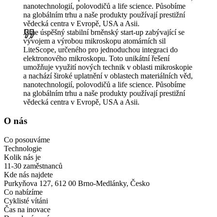
nanotechnologií, polovodičů a life science. Působíme
na globálním trhu a naše produkty používají prestižní
vědecká centra v Evropě, USA a Asii.
Jsme úspěšný stabilní brněnský start-up zabývající se
vývojem a výrobou mikroskopu atomárních sil
LiteScope, určeného pro jednoduchou integraci do
elektronového mikroskopu. Toto unikátní řešení
umožňuje využití nových technik v oblasti mikroskopie
a nachází široké uplatnění v oblastech materiálních věd,
nanotechnologií, polovodičů a life science. Působíme
na globálním trhu a naše produkty používají prestižní
vědecká centra v Evropě, USA a Asii.
O nás
Co posouváme
Technologie
Kolik nás je
11-30 zaměstnanců
Kde nás najdete
Purkyňova 127, 612 00 Brno-Medlánky, Česko
Co nabízíme
Cyklisté vítáni
Čas na inovace