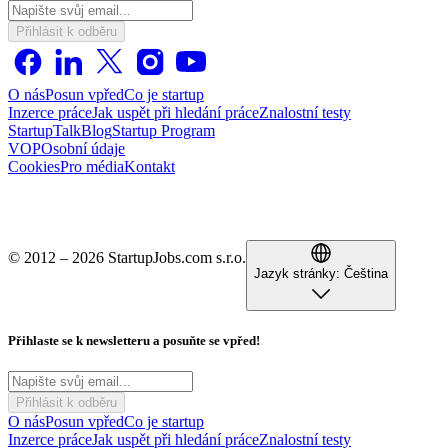
Přihlásit k odběru
O nás
Posun vpřed
Co je startup
Inzerce práce
Jak uspět při hledání práce
Znalostní testy
StartupTalk
Blog
Startup Program
VOP
Osobní údaje
Cookies
Pro média
Kontakt
© 2012 – 2026 StartupJobs.com s.r.o.
Jazyk stránky:
Čeština
Přihlaste se k newsletteru a posuňte se vpřed!
Přihlásit k odběru
O nás
Posun vpřed
Co je startup
Inzerce práce
Jak uspět při hledání práce
Znalostní testy