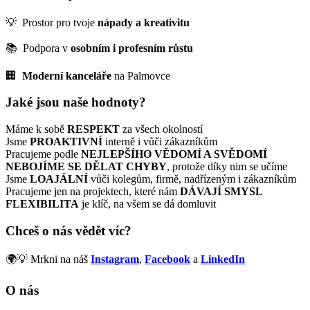
💡 Prostor pro tvoje
nápady a kreativitu
📚 Podpora v
osobním i profesním růstu
🏢
Moderní kanceláře
na Palmovce
Jaké jsou naše hodnoty?
Máme k sobě
RESPEKT
za všech okolností
Jsme
PROAKTIVNÍ
interně i vůči zákazníkům
Pracujeme podle
NEJLEPŠÍHO VĚDOMÍ A SVĚDOMÍ
NEBOJÍME SE DĚLAT CHYBY
, protože díky nim se učíme
Jsme
LOAJÁLNÍ
vůči kolegům, firmě, nadřízeným i zákazníkům
Pracujeme jen na projektech, které nám
DÁVAJÍ SMYSL
FLEXIBILITA
je klíč, na všem se dá domluvit
Chceš o nás vědět víc?
🌍💡 Mrkni na náš
Instagram
,
Facebook
a
LinkedIn
O nás