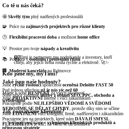
Co tě u nás čeká?
🤩
Skvělý tým
plný nadšených profesionálů
🧩 Práce na
zajímavých projektech pro různé klienty
🕒
Flexibilní pracovní doba
a možnost
home office
💡 Prostor pro tvoje
nápady a kreativitu
myTimi je partnerem pro podnikatele a investory, kteří
📚 Podpora v
osobním i profesním růstu
chtějí, aby jejich firma rostla rychle a efektivně. 🚀✨
🏢
Moderní kanceláře
na Palmovce
Kdo jsme my, myTimi?
Jaké jsou naše hodnoty?
Jsme
rychle
rostoucí
společnost
oceněná Deloitte FAST 50
Pod jednou střechou
už je nás víc než 60
Máme k sobě
RESPEKT
za všech okolností
Naše práce zahrnuje
služby z oblasti SEO, PPC, obchodu a
Jsme
PROAKTIVNÍ
interně i vůči zákazníkům
webdesignu
Pracujeme podle
NEJLEPŠÍHO VĚDOMÍ A SVĚDOMÍ
NEBOJÍME SE DĚLAT CHYBY
, protože díky nim se učíme
Jak pomáháme klientům?
Jsme
LOAJÁLNÍ
vůči kolegům, firmě, nadřízeným i zákazníkům
Pracujeme jen na projektech, které nám
DÁVAJÍ SMYSL
✨ Nejčastěji začínáme s
v
ylepšením klientských produktů a
FLEXIBILITA
je klíč, na všem se dá domluvit
přípravou strategie