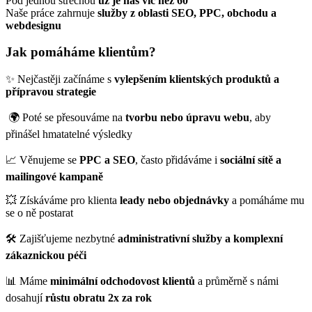
Pod jednou střechou
už je nás víc než 60
Naše práce zahrnuje
služby z oblasti SEO, PPC, obchodu a
webdesignu
Jak pomáháme klientům?
✨ Nejčastěji začínáme s
v
ylepšením klientských produktů a
přípravou strategie
🌍 Poté se přesouváme na
t
vorbu nebo úpravu webu
, aby
přinášel hmatatelné výsledky
📈 Věnujeme se
PPC a SEO
, často přidáváme i
sociální sítě a
mailingové kampaně
💥 Získáváme pro klienta
leady nebo objednávky
a pomáháme mu
se o ně postarat
🛠️ Zajišťujeme nezbytné
administrativní služby a komplexní
zákaznickou péči
📊 Máme
minimální odchodovost klientů
a průměrně s námi
dosahují
růstu obratu 2x za rok