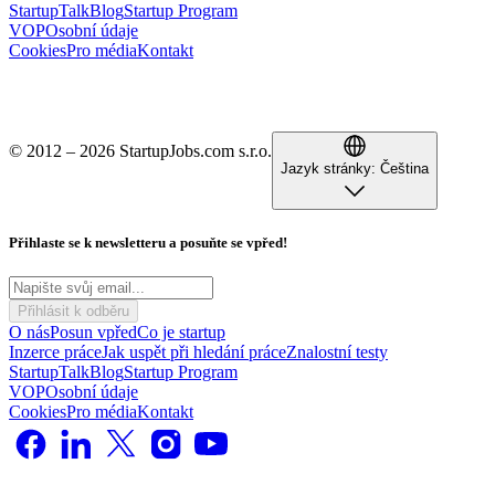
StartupTalk
Blog
Startup Program
VOP
Osobní údaje
Cookies
Pro média
Kontakt
© 2012 – 2026 StartupJobs.com s.r.o.
Jazyk stránky:
Čeština
Přihlaste se k newsletteru a posuňte se vpřed!
Přihlásit k odběru
O nás
Posun vpřed
Co je startup
Inzerce práce
Jak uspět při hledání práce
Znalostní testy
StartupTalk
Blog
Startup Program
VOP
Osobní údaje
Cookies
Pro média
Kontakt