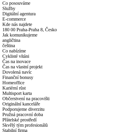
Co posouváme
Služby
Digitální agentura
E-commerce
Kde nás najdete
180 00 Praha-Praha 8, Česko
Jak komunikujeme
angličtina
čeština
Co nabízíme
Cyklisté vítáni
Čas na inovace
Čas na vlastní projekt
Dovolená navíc
Finanční bonusy
Homeoffice
Kariérní růst
Multisport karta
Občerstvení na pracovišti
Originální kanceláře
Podporujeme diverzitu
Pružná pracovní doba
Přátelské prostředí
Skvělý tým profesionálů
Stabilní firma