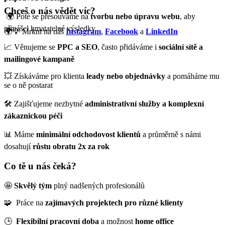
Chceš o nás vědět víc?
🌍 Poté se přesouváme na
t
vorbu nebo úpravu webu
, aby
přinášel hmatatelné výsledky
🌍💡 Mrkni na náš
Instagram
,
Facebook
a
LinkedIn
📈 Věnujeme se
PPC a SEO
, často přidáváme i
sociální sítě a
mailingové kampaně
💥 Získáváme pro klienta
leady nebo objednávky
a pomáháme mu
se o ně postarat
🛠️ Zajišťujeme nezbytné
administrativní služby a komplexní
zákaznickou péči
📊 Máme
minimální odchodovost klientů
a průměrně s námi
dosahují
růstu obratu 2x za rok
Co tě u nás čeká?
🤩
Skvělý tým
plný nadšených profesionálů
🧩 Práce na
zajímavých projektech pro různé klienty
🕒
Flexibilní pracovní doba
a možnost
home office