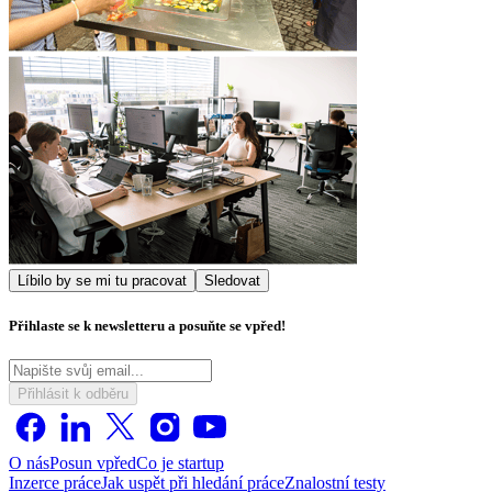
Líbilo by se mi tu pracovat
Sledovat
Přihlaste se k newsletteru a posuňte se vpřed!
Přihlásit k odběru
O nás
Posun vpřed
Co je startup
Inzerce práce
Jak uspět při hledání práce
Znalostní testy