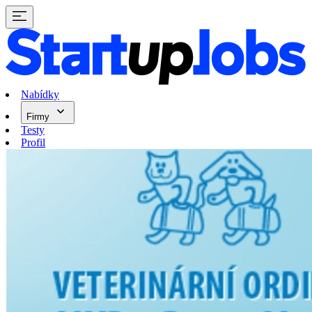
Nabídky
Firmy
Testy
Profil