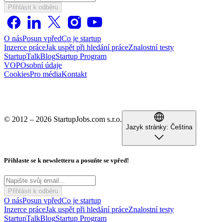
Přihlásit k odběru
O nás
Posun vpřed
Co je startup
Inzerce práce
Jak uspět při hledání práce
Znalostní testy
StartupTalk
Blog
Startup Program
VOP
Osobní údaje
Cookies
Pro média
Kontakt
© 2012 – 2026 StartupJobs.com s.r.o.
Jazyk stránky:
Čeština
Přihlaste se k newsletteru a posuňte se vpřed!
Přihlásit k odběru
O nás
Posun vpřed
Co je startup
Inzerce práce
Jak uspět při hledání práce
Znalostní testy
StartupTalk
Blog
Startup Program