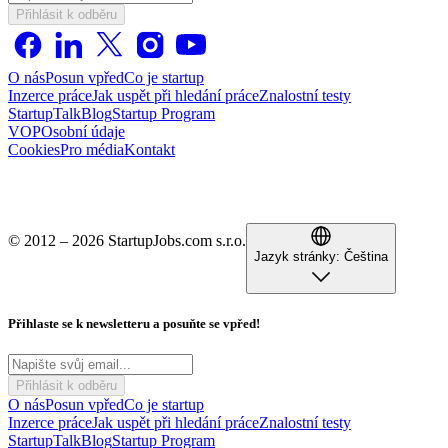
Přihlásit k odběru
O nás
Posun vpřed
Co je startup
Inzerce práce
Jak uspět při hledání práce
Znalostní testy
StartupTalk
Blog
Startup Program
VOP
Osobní údaje
Cookies
Pro média
Kontakt
© 2012 – 2026 StartupJobs.com s.r.o.
Jazyk stránky:
Čeština
Přihlaste se k newsletteru a posuňte se vpřed!
Přihlásit k odběru
O nás
Posun vpřed
Co je startup
Inzerce práce
Jak uspět při hledání práce
Znalostní testy
StartupTalk
Blog
Startup Program