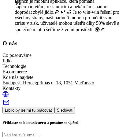
Munch je mobilní aplikace, která pomáhá
supermarketům, restauracím a pekárnám snadno
doprodat zbylé jídlo.🍕 🥐 🍎 Je to win-win řešení pro
všechny strany, naši partneři mohou proměnit svou
ztrátu v zisk, uživatelé mohou ušetřit díky 50% slevě a
společně u toho šetříme životní prostředí. 🌍 🌱
O nás
Co posouváme
Jídlo
Technologie
E-commerce
Kde nás najdete
Budapest, Hercegprímás u. 18, 1051 Maďarsko
Kontakty
Líbilo by se mi tu pracovat
Sledovat
Přihlaste se k newsletteru a posuňte se vpřed!