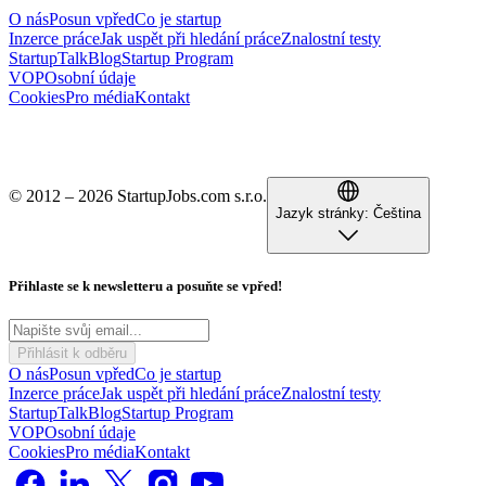
O nás
Posun vpřed
Co je startup
Inzerce práce
Jak uspět při hledání práce
Znalostní testy
StartupTalk
Blog
Startup Program
VOP
Osobní údaje
Cookies
Pro média
Kontakt
© 2012 – 2026 StartupJobs.com s.r.o.
Jazyk stránky:
Čeština
Přihlaste se k newsletteru a posuňte se vpřed!
Přihlásit k odběru
O nás
Posun vpřed
Co je startup
Inzerce práce
Jak uspět při hledání práce
Znalostní testy
StartupTalk
Blog
Startup Program
VOP
Osobní údaje
Cookies
Pro média
Kontakt