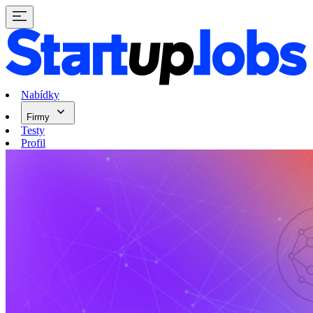
Nabídky
Firmy
Testy
Profil