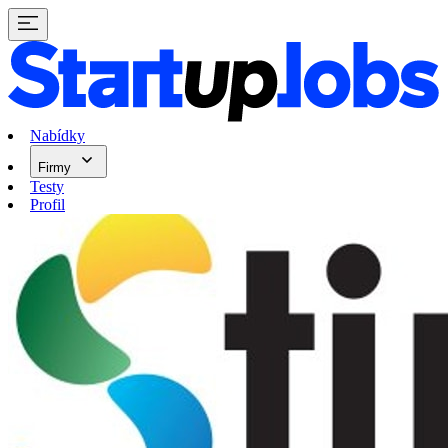
Nabídky
Firmy
Testy
Profil