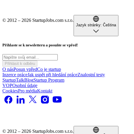
© 2012 – 2026 StartupJobs.com s.r.o.
Jazyk stránky:
Čeština
Přihlaste se k newsletteru a posuňte se vpřed!
Přihlásit k odběru
O nás
Posun vpřed
Co je startup
Inzerce práce
Jak uspět při hledání práce
Znalostní testy
StartupTalk
Blog
Startup Program
VOP
Osobní údaje
Cookies
Pro média
Kontakt
© 2012 – 2026 StartupJobs.com s.r.o.