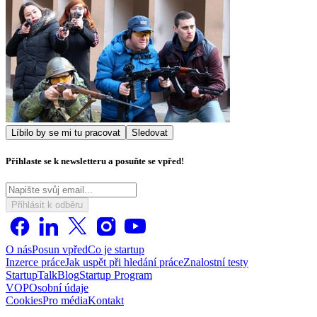
Líbilo by se mi tu pracovat
Sledovat
Přihlaste se k newsletteru a posuňte se vpřed!
Přihlásit k odběru
O nás
Posun vpřed
Co je startup
Inzerce práce
Jak uspět při hledání práce
Znalostní testy
StartupTalk
Blog
Startup Program
VOP
Osobní údaje
Cookies
Pro média
Kontakt