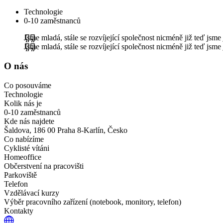
Technologie
0-10 zaměstnanců
Jsme mladá, stále se rozvíjející společnost nicméně již teď j
Jsme mladá, stále se rozvíjející společnost nicméně již teď j
O nás
Co posouváme
Technologie
Kolik nás je
0-10 zaměstnanců
Kde nás najdete
Šaldova, 186 00 Praha 8-Karlín, Česko
Co nabízíme
Cyklisté vítáni
Homeoffice
Občerstvení na pracovišti
Parkoviště
Telefon
Vzdělávací kurzy
Výběr pracovního zařízení (notebook, monitory, telefon)
Kontakty