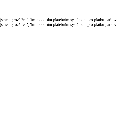
sme jsme nejrozšířenějším mobilním platebním systémem pro platbu parko
sme jsme nejrozšířenějším mobilním platebním systémem pro platbu parko