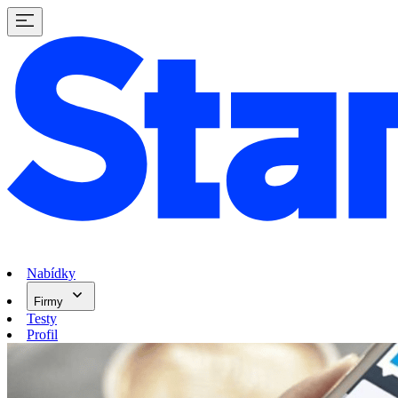
Nabídky
Firmy
Testy
Profil