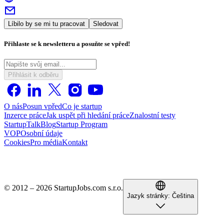
Líbilo by se mi tu pracovat
Sledovat
Přihlaste se k newsletteru a posuňte se vpřed!
Přihlásit k odběru
O nás
Posun vpřed
Co je startup
Inzerce práce
Jak uspět při hledání práce
Znalostní testy
StartupTalk
Blog
Startup Program
VOP
Osobní údaje
Cookies
Pro média
Kontakt
© 2012 – 2026 StartupJobs.com s.r.o.
Jazyk stránky:
Čeština