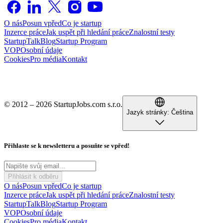
O nás
Posun vpřed
Co je startup
Inzerce práce
Jak uspět při hledání práce
Znalostní testy
StartupTalk
Blog
Startup Program
VOP
Osobní údaje
Cookies
Pro média
Kontakt
© 2012 – 2026 StartupJobs.com s.r.o.
Jazyk stránky:
Čeština
Přihlaste se k newsletteru a posuňte se vpřed!
Přihlásit k odběru
O nás
Posun vpřed
Co je startup
Inzerce práce
Jak uspět při hledání práce
Znalostní testy
StartupTalk
Blog
Startup Program
VOP
Osobní údaje
Cookies
Pro média
Kontakt