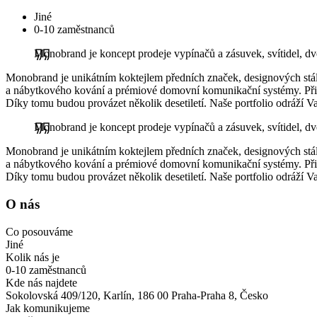
Jiné
0-10 zaměstnanců
Monobrand je koncept prodeje vypínačů a zásuvek, svítidel, 
Monobrand je unikátním koktejlem předních značek, designových stálic
a nábytkového kování a prémiové domovní komunikační systémy. Přiná
Díky tomu budou provázet několik desetiletí. Naše portfolio odráží Vaše
Monobrand je koncept prodeje vypínačů a zásuvek, svítidel, 
Monobrand je unikátním koktejlem předních značek, designových stálic
a nábytkového kování a prémiové domovní komunikační systémy. Přiná
Díky tomu budou provázet několik desetiletí. Naše portfolio odráží Vaše
O nás
Co posouváme
Jiné
Kolik nás je
0-10 zaměstnanců
Kde nás najdete
Sokolovská 409/120, Karlín, 186 00 Praha-Praha 8, Česko
Jak komunikujeme