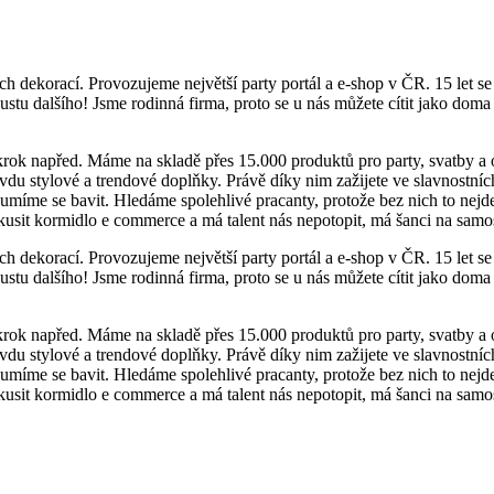
h dekorací. Provozujeme největší party portál a e-shop v ČR. 15 let se
stu dalšího! Jsme rodinná firma, proto se u nás můžete cítit jako doma
krok napřed. Máme na skladě přes 15.000 produktů pro party, svatby a o
du stylové a trendové doplňky. Právě díky nim zažijete ve slavnostních
a umíme se bavit. Hledáme spolehlivé pracanty, protože bez nich to nej
sit kormidlo e commerce a má talent nás nepotopit, má šanci na samostatn
h dekorací. Provozujeme největší party portál a e-shop v ČR. 15 let se
stu dalšího! Jsme rodinná firma, proto se u nás můžete cítit jako doma
krok napřed. Máme na skladě přes 15.000 produktů pro party, svatby a o
du stylové a trendové doplňky. Právě díky nim zažijete ve slavnostních
a umíme se bavit. Hledáme spolehlivé pracanty, protože bez nich to nej
sit kormidlo e commerce a má talent nás nepotopit, má šanci na samostatn