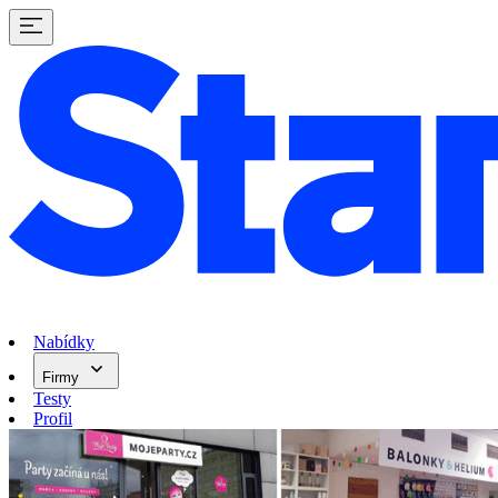
Nabídky
Firmy
Testy
Profil