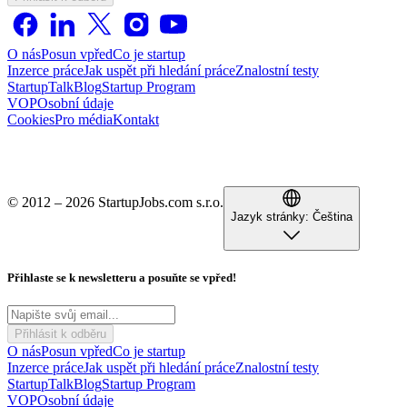
O nás
Posun vpřed
Co je startup
Inzerce práce
Jak uspět při hledání práce
Znalostní testy
StartupTalk
Blog
Startup Program
VOP
Osobní údaje
Cookies
Pro média
Kontakt
© 2012 – 2026 StartupJobs.com s.r.o.
Jazyk stránky:
Čeština
Přihlaste se k newsletteru a posuňte se vpřed!
Přihlásit k odběru
O nás
Posun vpřed
Co je startup
Inzerce práce
Jak uspět při hledání práce
Znalostní testy
StartupTalk
Blog
Startup Program
VOP
Osobní údaje