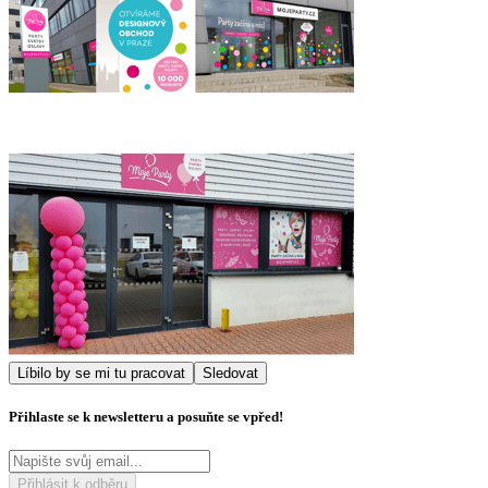
Líbilo by se mi tu pracovat
Sledovat
Přihlaste se k newsletteru a posuňte se vpřed!
Přihlásit k odběru