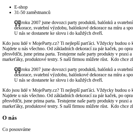
E-shop
31-50 zaměstnanců
Od roku 2007 jsme dovozci party produktů, balónků a svatebníc
dekorace, svatební výzdobu, balónkové dekorace na míru a spou
U nás se dostanete ke slovu i do každých dveří.
Kdo jsou lidé v MojeParty.cz? Ti nejlepší parťáci. Vždycky budou o 
Najdete u nás všechno. Od základních dekorací za pár kaček, po oprav
přesvědčit, jsme prima parta. Testujeme naše party produkty v praxi 
markeťáky, produktové testry. S naší firmou můžete růst. Kdo chce zku
Od roku 2007 jsme dovozci party produktů, balónků a svatebníc
dekorace, svatební výzdobu, balónkové dekorace na míru a spou
U nás se dostanete ke slovu i do každých dveří.
Kdo jsou lidé v MojeParty.cz? Ti nejlepší parťáci. Vždycky budou o 
Najdete u nás všechno. Od základních dekorací za pár kaček, po oprav
přesvědčit, jsme prima parta. Testujeme naše party produkty v praxi 
markeťáky, produktové testry. S naší firmou můžete růst. Kdo chce zku
O nás
Co posouváme