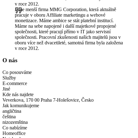
v roce 2012.
Jsme menší firma MMG Corporation, která aktuálně
pracuje v oboru Affiliate marketingu a webové
monetizace. Máme ambice se stát platební institucí.
Máme na sebe napojené i další majetkové propojené
společnosti, které pracují přímo v IT jako servisní
společnosti. Pracovní zkušenosti našich majitelů jsou v
oboru více než dvacetileté, samotná firma byla založena
v roce 2012.
O nás
Co posouváme
Služby
E-commerce
Jiné
Kde nás najdete
Veverkova, 170 00 Praha 7-Holešovice, Česko
Jak komunikujeme
angličtina
čeština
nizozemština
Co nabízíme
Homeoffice