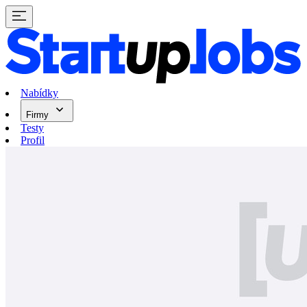
Nabídky
Firmy
Testy
Profil