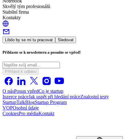
Notebook
Skvělý tým profesionálů
Stabilní firma
Kontakty
Líbilo by se mi tu pracovat
Sledovat
Přihlaste se k newsletteru a posuňte se vpřed!
Přihlásit k odběru
O nás
Posun vpřed
Co je startup
Inzerce práce
Jak uspět při hledání práce
Znalostní testy
StartupTalk
Blog
Startup Program
VOP
Osobní údaje
Cookies
Pro média
Kontakt