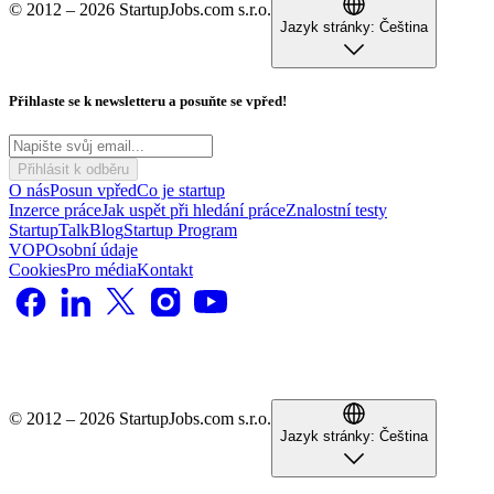
© 2012 – 2026 StartupJobs.com s.r.o.
Jazyk stránky:
Čeština
Přihlaste se k newsletteru a posuňte se vpřed!
Přihlásit k odběru
O nás
Posun vpřed
Co je startup
Inzerce práce
Jak uspět při hledání práce
Znalostní testy
StartupTalk
Blog
Startup Program
VOP
Osobní údaje
Cookies
Pro média
Kontakt
© 2012 – 2026 StartupJobs.com s.r.o.
Jazyk stránky:
Čeština