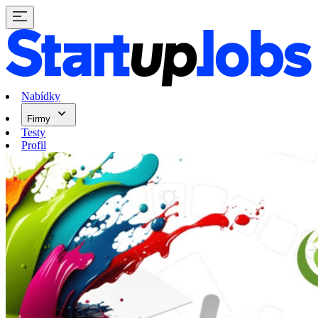
Nabídky
Firmy
Testy
Profil