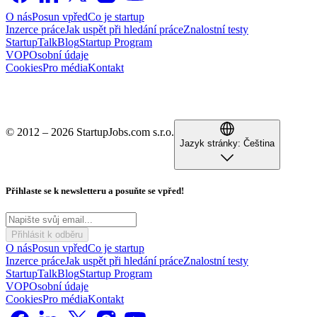
O nás
Posun vpřed
Co je startup
Inzerce práce
Jak uspět při hledání práce
Znalostní testy
StartupTalk
Blog
Startup Program
VOP
Osobní údaje
Cookies
Pro média
Kontakt
© 2012 – 2026 StartupJobs.com s.r.o.
Jazyk stránky:
Čeština
Přihlaste se k newsletteru a posuňte se vpřed!
Přihlásit k odběru
O nás
Posun vpřed
Co je startup
Inzerce práce
Jak uspět při hledání práce
Znalostní testy
StartupTalk
Blog
Startup Program
VOP
Osobní údaje
Cookies
Pro média
Kontakt