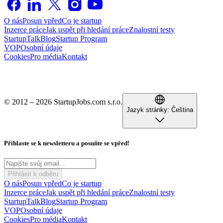
O nás
Posun vpřed
Co je startup
Inzerce práce
Jak uspět při hledání práce
Znalostní testy
StartupTalk
Blog
Startup Program
VOP
Osobní údaje
Cookies
Pro média
Kontakt
© 2012 – 2026 StartupJobs.com s.r.o.
Jazyk stránky:
Čeština
Přihlaste se k newsletteru a posuňte se vpřed!
Přihlásit k odběru
O nás
Posun vpřed
Co je startup
Inzerce práce
Jak uspět při hledání práce
Znalostní testy
StartupTalk
Blog
Startup Program
VOP
Osobní údaje
Cookies
Pro média
Kontakt