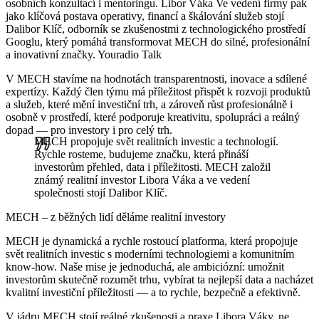
osobních konzultací i mentoringu. Libor Váka Ve vedení firmy pak
jako klíčová postava operativy, financí a škálování služeb stojí
Dalibor Klíč, odborník se zkušenostmi z technologického prostředí
Googlu, který pomáhá transformovat MECH do silné, profesionální
a inovativní značky. Youradio Talk
V MECH stavíme na hodnotách transparentnosti, inovace a sdílené
expertízy. Každý člen týmu má příležitost přispět k rozvoji produktů
a služeb, které mění investiční trh, a zároveň růst profesionálně i
osobně v prostředí, které podporuje kreativitu, spolupráci a reálný
dopad — pro investory i pro celý trh.
MECH propojuje svět realitních investic a technologií.
Rychle rosteme, budujeme značku, která přináší
investorům přehled, data i příležitosti. MECH založil
známý realitní investor Libora Váka a ve vedení
společnosti stojí Dalibor Klíč.
MECH – z běžných lidí děláme realitní investory
MECH je dynamická a rychle rostoucí platforma, která propojuje
svět realitních investic s moderními technologiemi a komunitním
know-how. Naše mise je jednoduchá, ale ambiciózní: umožnit
investorům skutečně rozumět trhu, vybírat ta nejlepší data a nacházet
kvalitní investiční příležitosti — a to rychle, bezpečně a efektivně.
V jádru MECH stojí reálné zkušenosti a praxe Libora Váky, ne