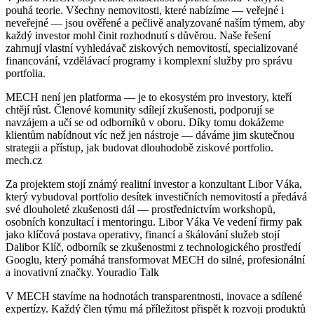
pouhá teorie. Všechny nemovitosti, které nabízíme — veřejné i
neveřejné — jsou ověřené a pečlivě analyzované naším týmem, aby
každý investor mohl činit rozhodnutí s důvěrou. Naše řešení
zahrnují vlastní vyhledávač ziskových nemovitostí, specializované
financování, vzdělávací programy i komplexní služby pro správu
portfolia.
MECH není jen platforma — je to ekosystém pro investory, kteří
chtějí růst. Členové komunity sdílejí zkušenosti, podporují se
navzájem a učí se od odborníků v oboru. Díky tomu dokážeme
klientům nabídnout víc než jen nástroje — dáváme jim skutečnou
strategii a přístup, jak budovat dlouhodobě ziskové portfolio.
mech.cz
Za projektem stojí známý realitní investor a konzultant Libor Váka,
který vybudoval portfolio desítek investičních nemovitostí a předává
své dlouholeté zkušenosti dál — prostřednictvím workshopů,
osobních konzultací i mentoringu. Libor Váka Ve vedení firmy pak
jako klíčová postava operativy, financí a škálování služeb stojí
Dalibor Klíč, odborník se zkušenostmi z technologického prostředí
Googlu, který pomáhá transformovat MECH do silné, profesionální
a inovativní značky. Youradio Talk
V MECH stavíme na hodnotách transparentnosti, inovace a sdílené
expertízy. Každý člen týmu má příležitost přispět k rozvoji produktů