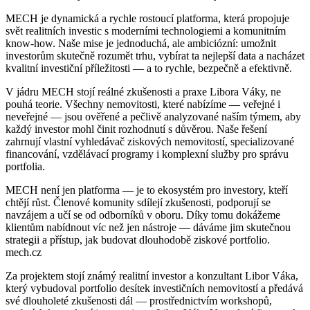
MECH je dynamická a rychle rostoucí platforma, která propojuje
svět realitních investic s moderními technologiemi a komunitním
know-how. Naše mise je jednoduchá, ale ambiciózní: umožnit
investorům skutečně rozumět trhu, vybírat ta nejlepší data a nacházet
kvalitní investiční příležitosti — a to rychle, bezpečně a efektivně.
V jádru MECH stojí reálné zkušenosti a praxe Libora Váky, ne
pouhá teorie. Všechny nemovitosti, které nabízíme — veřejné i
neveřejné — jsou ověřené a pečlivě analyzované naším týmem, aby
každý investor mohl činit rozhodnutí s důvěrou. Naše řešení
zahrnují vlastní vyhledávač ziskových nemovitostí, specializované
financování, vzdělávací programy i komplexní služby pro správu
portfolia.
MECH není jen platforma — je to ekosystém pro investory, kteří
chtějí růst. Členové komunity sdílejí zkušenosti, podporují se
navzájem a učí se od odborníků v oboru. Díky tomu dokážeme
klientům nabídnout víc než jen nástroje — dáváme jim skutečnou
strategii a přístup, jak budovat dlouhodobě ziskové portfolio.
mech.cz
Za projektem stojí známý realitní investor a konzultant Libor Váka,
který vybudoval portfolio desítek investičních nemovitostí a předává
své dlouholeté zkušenosti dál — prostřednictvím workshopů,