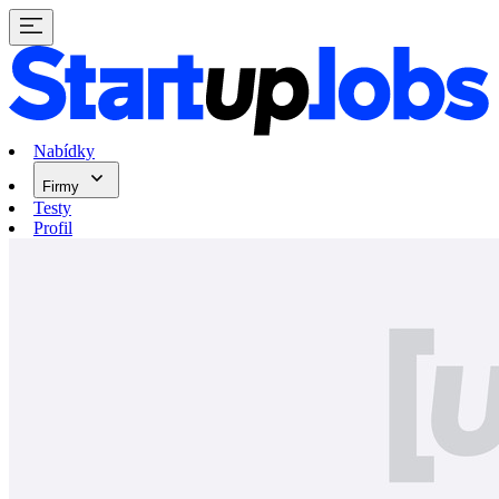
Nabídky
Firmy
Testy
Profil