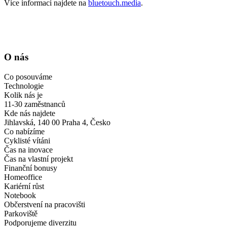
Více informací najdete na
bluetouch.media
.
O nás
Co posouváme
Technologie
Kolik nás je
11-30 zaměstnanců
Kde nás najdete
Jihlavská, 140 00 Praha 4, Česko
Co nabízíme
Cyklisté vítáni
Čas na inovace
Čas na vlastní projekt
Finanční bonusy
Homeoffice
Kariérní růst
Notebook
Občerstvení na pracovišti
Parkoviště
Podporujeme diverzitu