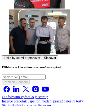
Líbilo by se mi tu pracovat
Sledovat
Přihlaste se k newsletteru a posuňte se vpřed!
Přihlásit k odběru
O nás
Posun vpřed
Co je startup
Inzerce práce
Jak uspět při hledání práce
Znalostní testy
StartupTalk
Blog
Startup Program