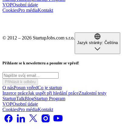
VOP
Osobní údaje
Cookies
Pro média
Kontakt
© 2012 – 2026 StartupJobs.com s.r.o.
Jazyk stránky:
Čeština
Přihlaste se k newsletteru a posuňte se vpřed!
Přihlásit k odběru
O nás
Posun vpřed
Co je startup
Inzerce práce
Jak uspět při hledání práce
Znalostní testy
StartupTalk
Blog
Startup Program
VOP
Osobní údaje
Cookies
Pro média
Kontakt