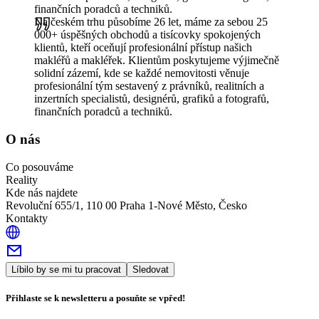
finančních poradců a techniků.
Na českém trhu působíme 26 let, máme za sebou 25
000+ úspěšných obchodů a tisícovky spokojených
klientů, kteří oceňují profesionální přístup našich
makléřů a makléřek. Klientům poskytujeme výjimečně
solidní zázemí, kde se každé nemovitosti věnuje
profesionální tým sestavený z právníků, realitních a
inzertních specialistů, designérů, grafiků a fotografů,
finančních poradců a techniků.
O nás
Co posouváme
Reality
Kde nás najdete
Revoluční 655/1, 110 00 Praha 1-Nové Město, Česko
Kontakty
Líbilo by se mi tu pracovat
Sledovat
Přihlaste se k newsletteru a posuňte se vpřed!