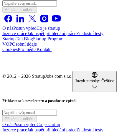
Přihlásit k odběru
O nás
Posun vpřed
Co je startup
Inzerce práce
Jak uspět při hledání práce
Znalostní testy
StartupTalk
Blog
Startup Program
VOP
Osobní údaje
Cookies
Pro média
Kontakt
© 2012 – 2026 StartupJobs.com s.r.o.
Jazyk stránky:
Čeština
Přihlaste se k newsletteru a posuňte se vpřed!
Přihlásit k odběru
O nás
Posun vpřed
Co je startup
Inzerce práce
Jak uspět při hledání práce
Znalostní testy