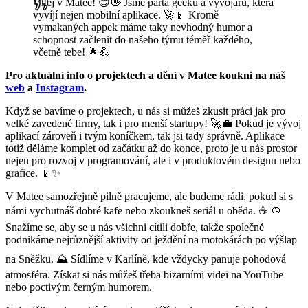
Vítej v Matee! 😊👋 Jsme parta geeků a vývojářů, která
vyvíjí nejen mobilní aplikace. 🚀📱 Kromě
vymakaných appek máme taky nevhodný humor a
schopnost začlenit do našeho týmu téměř každého,
včetně tebe! 🌟💪
Pro aktuální info o projektech a dění v Matee koukni na náš
web
a
Instagram
.
Když se bavíme o projektech, u nás si můžeš zkusit práci jak pro
velké zavedené firmy, tak i pro menší startupy! 🚀💼 Pokud je vývoj
aplikací zároveň i tvým koníčkem, tak jsi tady správně. Aplikace
totiž děláme komplet od začátku až do konce, proto je u nás prostor
nejen pro rozvoj v programování, ale i v produktovém designu nebo
grafice. 📱✨
V Matee samozřejmě pilně pracujeme, ale budeme rádi, pokud si s
námi vychutnáš dobré kafe nebo zkoukneš seriál u oběda. ☕️ 🍲
Snažíme se, aby se u nás všichni cítili dobře, takže společně
podnikáme nejrůznější aktivity od ježdění na motokárách po výšlap
na Sněžku. ⛰️ Sídlíme v Karlíně, kde vždycky panuje pohodová
atmosféra. Získat si nás můžeš třeba bizarními videi na YouTube
nebo poctivým černým humorem.