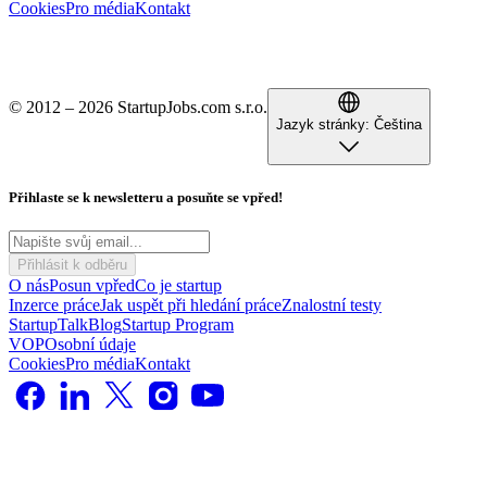
Cookies
Pro média
Kontakt
© 2012 – 2026 StartupJobs.com s.r.o.
Jazyk stránky:
Čeština
Přihlaste se k newsletteru a posuňte se vpřed!
Přihlásit k odběru
O nás
Posun vpřed
Co je startup
Inzerce práce
Jak uspět při hledání práce
Znalostní testy
StartupTalk
Blog
Startup Program
VOP
Osobní údaje
Cookies
Pro média
Kontakt