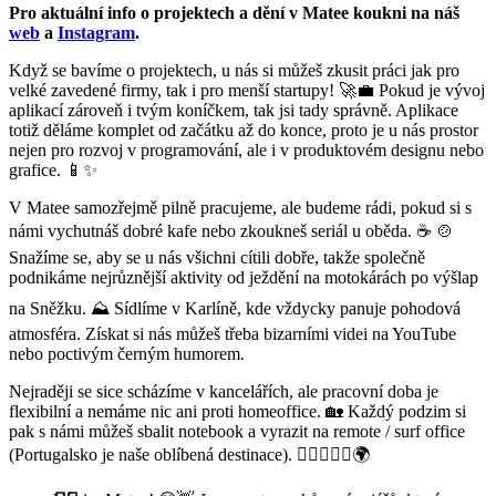
Pro aktuální info o projektech a dění v Matee koukni na náš
web
a
Instagram
.
Když se bavíme o projektech, u nás si můžeš zkusit práci jak pro
velké zavedené firmy, tak i pro menší startupy! 🚀💼 Pokud je vývoj
aplikací zároveň i tvým koníčkem, tak jsi tady správně. Aplikace
totiž děláme komplet od začátku až do konce, proto je u nás prostor
nejen pro rozvoj v programování, ale i v produktovém designu nebo
grafice. 📱✨
V Matee samozřejmě pilně pracujeme, ale budeme rádi, pokud si s
námi vychutnáš dobré kafe nebo zkoukneš seriál u oběda. ☕️ 🍲
Snažíme se, aby se u nás všichni cítili dobře, takže společně
podnikáme nejrůznější aktivity od ježdění na motokárách po výšlap
na Sněžku. ⛰️ Sídlíme v Karlíně, kde vždycky panuje pohodová
atmosféra. Získat si nás můžeš třeba bizarními videi na YouTube
nebo poctivým černým humorem.
Nejraději se sice scházíme v kancelářích, ale pracovní doba je
flexibilní a nemáme nic ani proti homeoffice. 🏡 Každý podzim si
pak s námi můžeš sbalit notebook a vyrazit na remote / surf office
(Portugalsko je naše oblíbená destinace). 🏄🏻‍♂️🤙🌊🌍