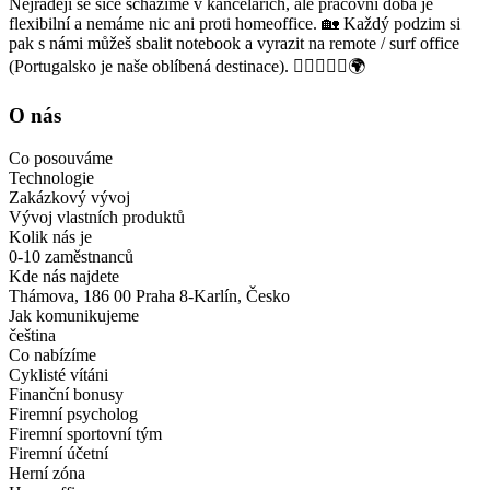
Nejraději se sice scházíme v kancelářích, ale pracovní doba je
flexibilní a nemáme nic ani proti homeoffice. 🏡 Každý podzim si
pak s námi můžeš sbalit notebook a vyrazit na remote / surf office
(Portugalsko je naše oblíbená destinace). 🏄🏻‍♂️🤙🌊🌍
O nás
Co posouváme
Technologie
Zakázkový vývoj
Vývoj vlastních produktů
Kolik nás je
0-10 zaměstnanců
Kde nás najdete
Thámova, 186 00 Praha 8-Karlín, Česko
Jak komunikujeme
čeština
Co nabízíme
Cyklisté vítáni
Finanční bonusy
Firemní psycholog
Firemní sportovní tým
Firemní účetní
Herní zóna