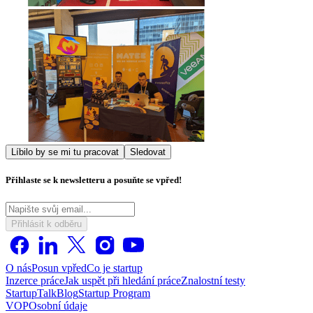
Líbilo by se mi tu pracovat
Sledovat
Přihlaste se k newsletteru a posuňte se vpřed!
Přihlásit k odběru
O nás
Posun vpřed
Co je startup
Inzerce práce
Jak uspět při hledání práce
Znalostní testy
StartupTalk
Blog
Startup Program
VOP
Osobní údaje