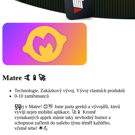
Matee 🤙📱🚀
Technologie, Zakázkový vývoj, Vývoj vlastních produktů
0-10 zaměstnanců
Vítej v Matee! 😊👋 Jsme parta geeků a vývojářů, která
vyvíjí nejen mobilní aplikace. 🚀📱 Kromě
vymakaných appek máme taky nevhodný humor a
schopnost začlenit do našeho týmu téměř každého,
včetně tebe! 🌟💪