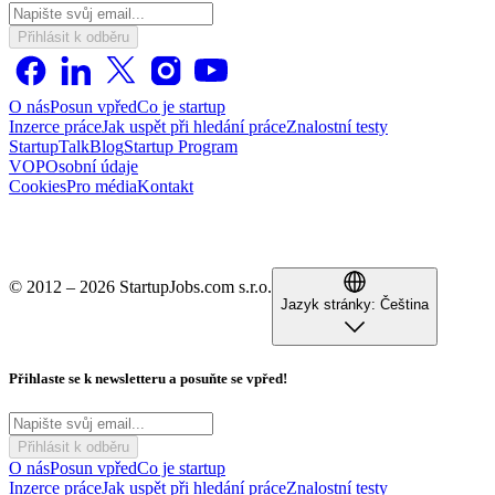
Přihlásit k odběru
O nás
Posun vpřed
Co je startup
Inzerce práce
Jak uspět při hledání práce
Znalostní testy
StartupTalk
Blog
Startup Program
VOP
Osobní údaje
Cookies
Pro média
Kontakt
© 2012 – 2026 StartupJobs.com s.r.o.
Jazyk stránky:
Čeština
Přihlaste se k newsletteru a posuňte se vpřed!
Přihlásit k odběru
O nás
Posun vpřed
Co je startup
Inzerce práce
Jak uspět při hledání práce
Znalostní testy