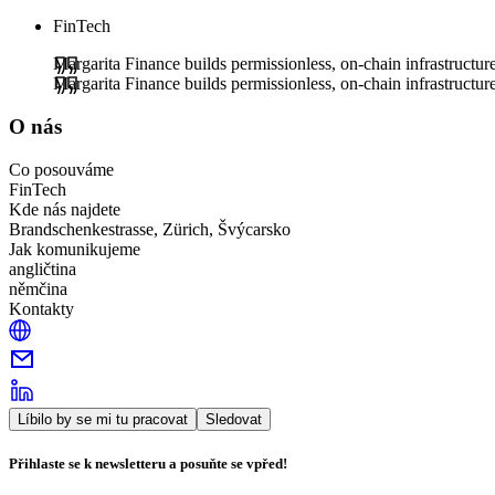
FinTech
Margarita Finance builds permissionless, on-chain infrastructure 
Margarita Finance builds permissionless, on-chain infrastructure 
O nás
Co posouváme
FinTech
Kde nás najdete
Brandschenkestrasse, Zürich, Švýcarsko
Jak komunikujeme
angličtina
němčina
Kontakty
Líbilo by se mi tu pracovat
Sledovat
Přihlaste se k newsletteru a posuňte se vpřed!