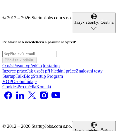
© 2012 – 2026 StartupJobs.com s.r.o.
Jazyk stránky:
Čeština
Přihlaste se k newsletteru a posuňte se vpřed!
Přihlásit k odběru
O nás
Posun vpřed
Co je startup
Inzerce práce
Jak uspět při hledání práce
Znalostní testy
StartupTalk
Blog
Startup Program
VOP
Osobní údaje
Cookies
Pro média
Kontakt
© 2012 – 2026 StartupJobs.com s.r.o.
Jazyk stránky:
Čeština