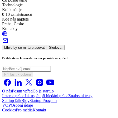
Co posouváme
Technologie
Kolik nás je
0-10 zaměstnanců
Kde nás najdete
Praha, Česko
Kontakty
Líbilo by se mi tu pracovat
Sledovat
Přihlaste se k newsletteru a posuňte se vpřed!
Přihlásit k odběru
O nás
Posun vpřed
Co je startup
Inzerce práce
Jak uspět při hledání práce
Znalostní testy
StartupTalk
Blog
Startup Program
VOP
Osobní údaje
Cookies
Pro média
Kontakt