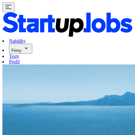
Nabídky
Firmy
Testy
Profil