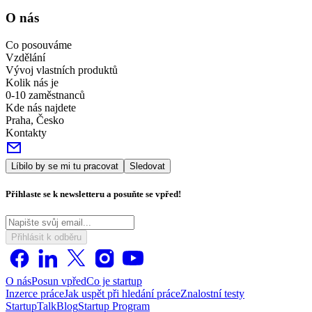
O nás
Co posouváme
Vzdělání
Vývoj vlastních produktů
Kolik nás je
0-10 zaměstnanců
Kde nás najdete
Praha, Česko
Kontakty
Líbilo by se mi tu pracovat
Sledovat
Přihlaste se k newsletteru a posuňte se vpřed!
Přihlásit k odběru
O nás
Posun vpřed
Co je startup
Inzerce práce
Jak uspět při hledání práce
Znalostní testy
StartupTalk
Blog
Startup Program