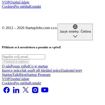
VOP
Osobní údaje
Cookies
Pro média
Kontakt
© 2012 – 2026 StartupJobs.com s.r.o.
Jazyk stránky:
Čeština
Přihlaste se k newsletteru a posuňte se vpřed!
Přihlásit k odběru
O nás
Posun vpřed
Co je startup
Inzerce práce
Jak uspět při hledání práce
Znalostní testy
StartupTalk
Blog
Startup Program
VOP
Osobní údaje
Cookies
Pro média
Kontakt