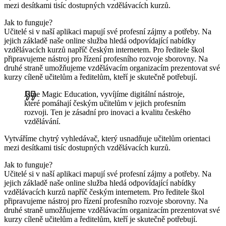
mezi desítkami tisíc dostupných vzdělávacích kurzů.
Jak to funguje?
Učitelé si v naší aplikaci mapují své profesní zájmy a potřeby. Na
jejich základě naše online služba hledá odpovídající nabídky
vzdělávacích kurzů napříč českým internetem. Pro ředitele škol
připravujeme nástroj pro řízení profesního rozvoje sborovny. Na
druhé straně umožňujeme vzdělávacím organizacím prezentovat své
kurzy cíleně učitelům a ředitelům, kteří je skutečně potřebují.
Jsme Magic Education, vyvíjíme digitální nástroje,
které pomáhají českým učitelům v jejich profesním
rozvoji. Ten je zásadní pro inovaci a kvalitu českého
vzdělávání.
Vytváříme chytrý vyhledávač, který usnadňuje učitelům orientaci
mezi desítkami tisíc dostupných vzdělávacích kurzů.
Jak to funguje?
Učitelé si v naší aplikaci mapují své profesní zájmy a potřeby. Na
jejich základě naše online služba hledá odpovídající nabídky
vzdělávacích kurzů napříč českým internetem. Pro ředitele škol
připravujeme nástroj pro řízení profesního rozvoje sborovny. Na
druhé straně umožňujeme vzdělávacím organizacím prezentovat své
kurzy cíleně učitelům a ředitelům, kteří je skutečně potřebují.