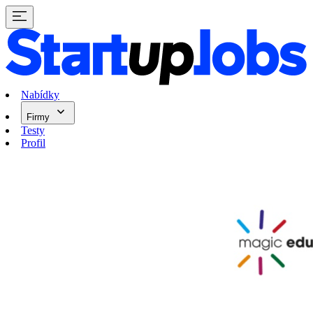
Nabídky
Firmy
Testy
Profil