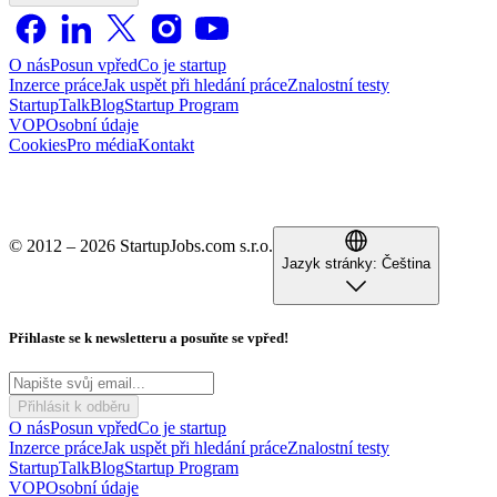
O nás
Posun vpřed
Co je startup
Inzerce práce
Jak uspět při hledání práce
Znalostní testy
StartupTalk
Blog
Startup Program
VOP
Osobní údaje
Cookies
Pro média
Kontakt
© 2012 – 2026 StartupJobs.com s.r.o.
Jazyk stránky:
Čeština
Přihlaste se k newsletteru a posuňte se vpřed!
Přihlásit k odběru
O nás
Posun vpřed
Co je startup
Inzerce práce
Jak uspět při hledání práce
Znalostní testy
StartupTalk
Blog
Startup Program
VOP
Osobní údaje