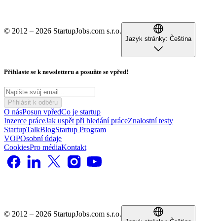
© 2012 – 2026 StartupJobs.com s.r.o.
Jazyk stránky:
Čeština
Přihlaste se k newsletteru a posuňte se vpřed!
Přihlásit k odběru
O nás
Posun vpřed
Co je startup
Inzerce práce
Jak uspět při hledání práce
Znalostní testy
StartupTalk
Blog
Startup Program
VOP
Osobní údaje
Cookies
Pro média
Kontakt
© 2012 – 2026 StartupJobs.com s.r.o.