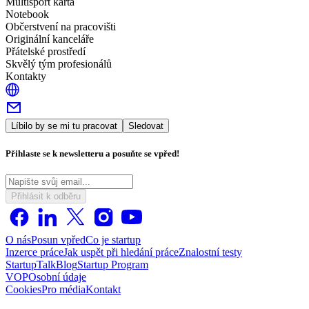
Multisport karta
Notebook
Občerstvení na pracovišti
Originální kanceláře
Přátelské prostředí
Skvělý tým profesionálů
Kontakty
Líbilo by se mi tu pracovat
Sledovat
Přihlaste se k newsletteru a posuňte se vpřed!
Přihlásit k odběru
O nás
Posun vpřed
Co je startup
Inzerce práce
Jak uspět při hledání práce
Znalostní testy
StartupTalk
Blog
Startup Program
VOP
Osobní údaje
Cookies
Pro média
Kontakt