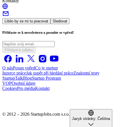
Kontakty
Líbilo by se mi tu pracovat
Sledovat
Přihlaste se k newsletteru a posuňte se vpřed!
Přihlásit k odběru
O nás
Posun vpřed
Co je startup
Inzerce práce
Jak uspět při hledání práce
Znalostní testy
StartupTalk
Blog
Startup Program
VOP
Osobní údaje
Cookies
Pro média
Kontakt
© 2012 – 2026 StartupJobs.com s.r.o.
Jazyk stránky:
Čeština