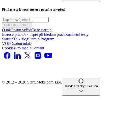
Přihlaste se k newsletteru a posuňte se vpřed!
Přihlásit k odběru
O nás
Posun vpřed
Co je startup
Inzerce práce
Jak uspět při hledání práce
Znalostní testy
StartupTalk
Blog
Startup Program
VOP
Osobní údaje
Cookies
Pro média
Kontakt
© 2012 – 2026 StartupJobs.com s.r.o.
Jazyk stránky:
Čeština