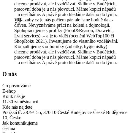
chceme prodávat, ale i vzdělávat. Sídlíme v Budějcích,
pracovní doba je u nás plovoucí. Máme kopici nápadů
– a nestíháme. A právě proto hledáme dalšího do týmu.
V Nazuby.cz je nás počtem pár, ale jsme hodně data-
driven. Nevyznáváme práci na koleni a dojmologii.
Spolupracujeme s profíky (Proof&Reason, Drawetc.,
Lynt services), – a je to vidět (ocenění WebTop100 či
ShopRoku 2021). Investujeme do vlastního vzdělávání.
Konzultujeme s odborníky (zubařky, hygienistky) –
chceme prodávat, ale i vzdělávat. Sídlíme v Budějcích,
pracovní doba je u nás plovoucí. Máme kopici nápadů
– a nestíháme. A právě proto hledáme dalšího do týmu.
O nás
Co posouváme
E-shop
Kolik nás je
11-30 zaměstnanců
Kde nás najdete
Pražská tř. 2879/155, 370 10 České Budějovice-České Budějovice
10, Česko
Jak komunikujeme
čeština