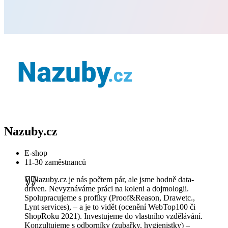
Nazuby.cz
E-shop
11-30 zaměstnanců
V Nazuby.cz je nás počtem pár, ale jsme hodně data-
driven. Nevyznáváme práci na koleni a dojmologii.
Spolupracujeme s profíky (Proof&Reason, Drawetc.,
Lynt services), – a je to vidět (ocenění WebTop100 či
ShopRoku 2021). Investujeme do vlastního vzdělávání.
Konzultujeme s odborníky (zubařky, hygienistky) –