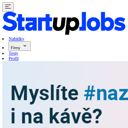
Nabídky
Firmy
Testy
Profil