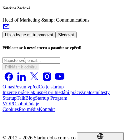
Kateřina Zachová
Head of Marketing &amp; Communications
Líbilo by se mi tu pracovat
Sledovat
Přihlaste se k newsletteru a posuňte se vpřed!
Přihlásit k odběru
O nás
Posun vpřed
Co je startup
Inzerce práce
Jak uspět při hledání práce
Znalostní testy
StartupTalk
Blog
Startup Program
VOP
Osobní údaje
Cookies
Pro média
Kontakt
© 2012 – 2026 StartupJobs.com s.r.o.