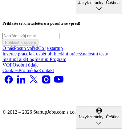
Jazyk stránky:
Čeština
Přihlaste se k newsletteru a posuňte se vpřed!
Přihlásit k odběru
O nás
Posun vpřed
Co je startup
Inzerce práce
Jak uspět při hledání práce
Znalostní testy
StartupTalk
Blog
Startup Program
VOP
Osobní údaje
Cookies
Pro média
Kontakt
© 2012 – 2026 StartupJobs.com s.r.o.
Jazyk stránky:
Čeština