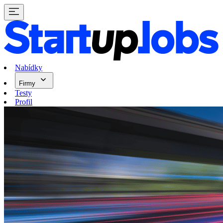
Nabídky
Firmy
Testy
Profil