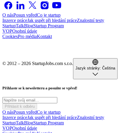
O nás
Posun vpřed
Co je startup
Inzerce práce
Jak uspět při hledání práce
Znalostní testy
StartupTalk
Blog
Startup Program
VOP
Osobní údaje
Cookies
Pro média
Kontakt
© 2012 – 2026 StartupJobs.com s.r.o.
Jazyk stránky:
Čeština
Přihlaste se k newsletteru a posuňte se vpřed!
Přihlásit k odběru
O nás
Posun vpřed
Co je startup
Inzerce práce
Jak uspět při hledání práce
Znalostní testy
StartupTalk
Blog
Startup Program
VOP
Osobní údaje