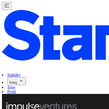
Nabídky
Firmy
Testy
Profil