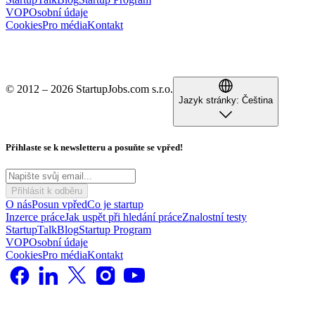
VOP
Osobní údaje
Cookies
Pro média
Kontakt
© 2012 – 2026 StartupJobs.com s.r.o.
Jazyk stránky:
Čeština
Přihlaste se k newsletteru a posuňte se vpřed!
Přihlásit k odběru
O nás
Posun vpřed
Co je startup
Inzerce práce
Jak uspět při hledání práce
Znalostní testy
StartupTalk
Blog
Startup Program
VOP
Osobní údaje
Cookies
Pro média
Kontakt