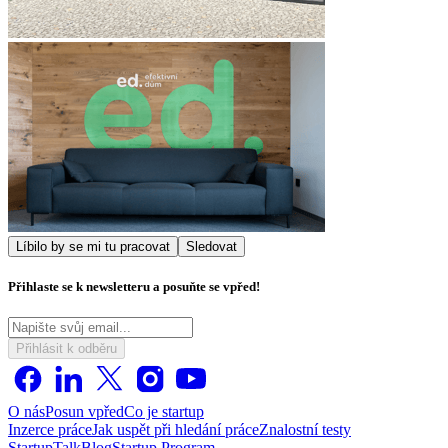
Líbilo by se mi tu pracovat
Sledovat
Přihlaste se k newsletteru a posuňte se vpřed!
Přihlásit k odběru
O nás
Posun vpřed
Co je startup
Inzerce práce
Jak uspět při hledání práce
Znalostní testy
StartupTalk
Blog
Startup Program