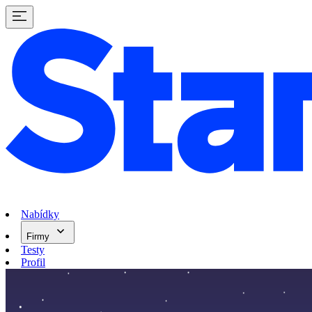
Nabídky
Firmy
Testy
Profil