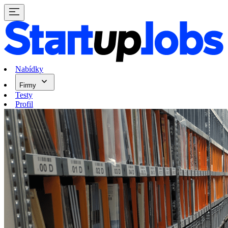
Nabídky
Firmy
Testy
Profil