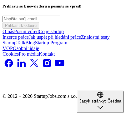
Přihlaste se k newsletteru a posuňte se vpřed!
Přihlásit k odběru
O nás
Posun vpřed
Co je startup
Inzerce práce
Jak uspět při hledání práce
Znalostní testy
StartupTalk
Blog
Startup Program
VOP
Osobní údaje
Cookies
Pro média
Kontakt
© 2012 – 2026 StartupJobs.com s.r.o.
Jazyk stránky:
Čeština