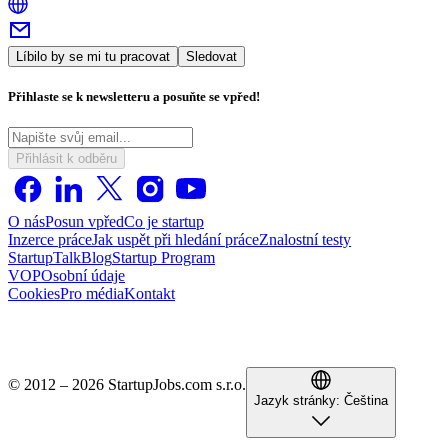
Líbilo by se mi tu pracovat
Sledovat
Přihlaste se k newsletteru a posuňte se vpřed!
Přihlásit k odběru
O nás
Posun vpřed
Co je startup
Inzerce práce
Jak uspět při hledání práce
Znalostní testy
StartupTalk
Blog
Startup Program
VOP
Osobní údaje
Cookies
Pro média
Kontakt
© 2012 – 2026 StartupJobs.com s.r.o.
Jazyk stránky:
Čeština