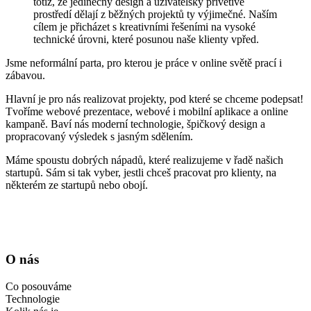
totiž, že jedinečný design a uživatelsky přívětivé
prostředí dělají z běžných projektů ty výjimečné. Naším
cílem je přicházet s kreativními řešeními na vysoké
technické úrovni, které posunou naše klienty vpřed.
Jsme neformální parta, pro kterou je práce v online světě prací i
zábavou.
Hlavní je pro nás realizovat projekty, pod které se chceme podepsat!
Tvoříme webové prezentace, webové i mobilní aplikace a online
kampaně. Baví nás moderní technologie, špičkový design a
propracovaný výsledek s jasným sdělením.
Máme spoustu dobrých nápadů, které realizujeme v řadě našich
startupů. Sám si tak vyber, jestli chceš pracovat pro klienty, na
některém ze startupů nebo obojí.
O nás
Co posouváme
Technologie