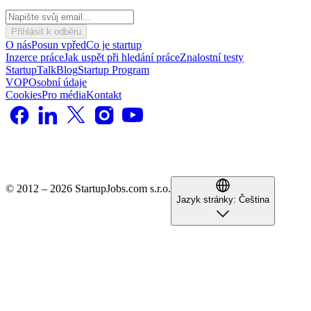
Přihlásit k odběru
O nás
Posun vpřed
Co je startup
Inzerce práce
Jak uspět při hledání práce
Znalostní testy
StartupTalk
Blog
Startup Program
VOP
Osobní údaje
Cookies
Pro média
Kontakt
© 2012 – 2026 StartupJobs.com s.r.o.
Jazyk stránky:
Čeština