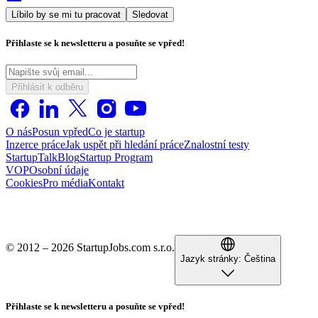
Líbilo by se mi tu pracovat
Sledovat
Přihlaste se k newsletteru a posuňte se vpřed!
Přihlásit k odběru
O nás
Posun vpřed
Co je startup
Inzerce práce
Jak uspět při hledání práce
Znalostní testy
StartupTalk
Blog
Startup Program
VOP
Osobní údaje
Cookies
Pro média
Kontakt
© 2012 – 2026 StartupJobs.com s.r.o.
Jazyk stránky:
Čeština
Přihlaste se k newsletteru a posuňte se vpřed!