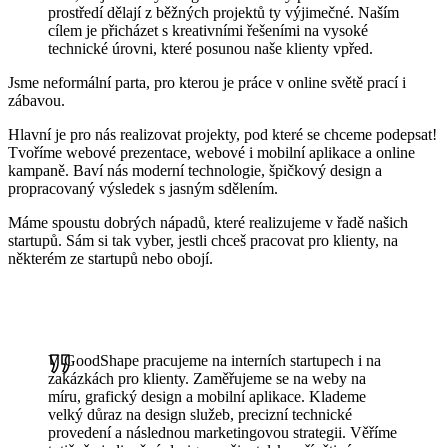
prostředí dělají z běžných projektů ty výjimečné. Naším
cílem je přicházet s kreativními řešeními na vysoké
technické úrovni, které posunou naše klienty vpřed.
Jsme neformální parta, pro kterou je práce v online světě prací i
zábavou.
Hlavní je pro nás realizovat projekty, pod které se chceme podepsat!
Tvoříme webové prezentace, webové i mobilní aplikace a online
kampaně. Baví nás moderní technologie, špičkový design a
propracovaný výsledek s jasným sdělením.
Máme spoustu dobrých nápadů, které realizujeme v řadě našich
startupů. Sám si tak vyber, jestli chceš pracovat pro klienty, na
některém ze startupů nebo obojí.
V GoodShape pracujeme na interních startupech i na
zakázkách pro klienty. Zaměřujeme se na weby na
míru, grafický design a mobilní aplikace. Klademe
velký důraz na design služeb, precizní technické
provedení a následnou marketingovou strategii. Věříme