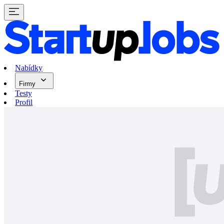
Nabídky
Firmy
Testy
Profil