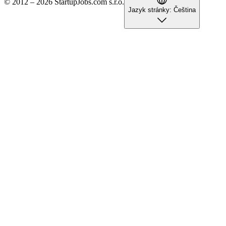
© 2012 – 2026 StartupJobs.com s.r.o.
Jazyk stránky:
Čeština