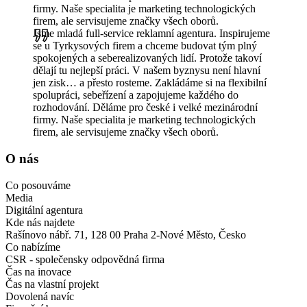
firmy. Naše specialita je marketing technologických
firem, ale servisujeme značky všech oborů.
Jsme mladá full-service reklamní agentura. Inspirujeme
se u Tyrkysových firem a chceme budovat tým plný
spokojených a seberealizovaných lidí. Protože takoví
dělají tu nejlepší práci. V našem byznysu není hlavní
jen zisk… a přesto rosteme. Zakládáme si na flexibilní
spolupráci, sebeřízení a zapojujeme každého do
rozhodování. Děláme pro české i velké mezinárodní
firmy. Naše specialita je marketing technologických
firem, ale servisujeme značky všech oborů.
O nás
Co posouváme
Media
Digitální agentura
Kde nás najdete
Rašínovo nábř. 71, 128 00 Praha 2-Nové Město, Česko
Co nabízíme
CSR - společensky odpovědná firma
Čas na inovace
Čas na vlastní projekt
Dovolená navíc