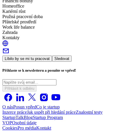
Finanční bonusy
Homeoffice
Kariérní růst
Pružná pracovní doba
Přátelské prostředí
Work life balance
Zahrada
Kontakty
Líbilo by se mi tu pracovat
Sledovat
Přihlaste se k newsletteru a posuňte se vpřed!
Přihlásit k odběru
O nás
Posun vpřed
Co je startup
Inzerce práce
Jak uspět při hledání práce
Znalostní testy
StartupTalk
Blog
Startup Program
VOP
Osobní údaje
Cookies
Pro média
Kontakt