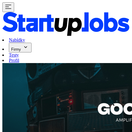
Nabídky
Firmy
Testy
Profil