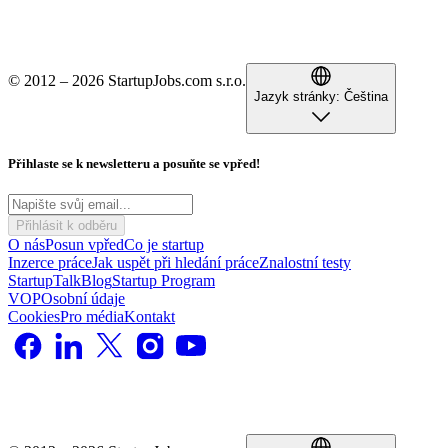
© 2012 – 2026 StartupJobs.com s.r.o.
Jazyk stránky:
Čeština
Přihlaste se k newsletteru a posuňte se vpřed!
Přihlásit k odběru
O nás
Posun vpřed
Co je startup
Inzerce práce
Jak uspět při hledání práce
Znalostní testy
StartupTalk
Blog
Startup Program
VOP
Osobní údaje
Cookies
Pro média
Kontakt