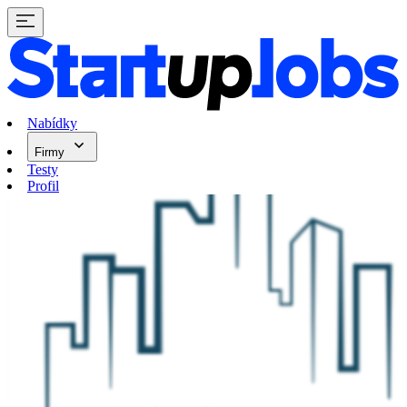
Nabídky
Firmy
Testy
Profil