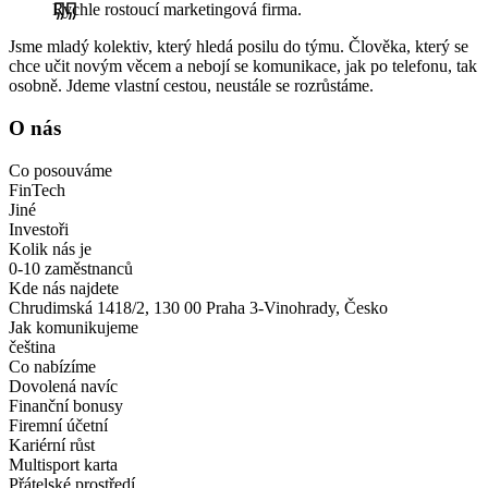
Rychle rostoucí marketingová firma.
Jsme mladý kolektiv, který hledá posilu do týmu. Člověka, který se
chce učit novým věcem a nebojí se komunikace, jak po telefonu, tak
osobně. Jdeme vlastní cestou, neustále se rozrůstáme.
O nás
Co posouváme
FinTech
Jiné
Investoři
Kolik nás je
0-10 zaměstnanců
Kde nás najdete
Chrudimská 1418/2, 130 00 Praha 3-Vinohrady, Česko
Jak komunikujeme
čeština
Co nabízíme
Dovolená navíc
Finanční bonusy
Firemní účetní
Kariérní růst
Multisport karta
Přátelské prostředí