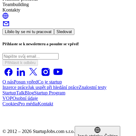
Teambuilding
Kontakty
Líbilo by se mi tu pracovat
Sledovat
Přihlaste se k newsletteru a posuňte se vpřed!
Přihlásit k odběru
O nás
Posun vpřed
Co je startup
Inzerce práce
Jak uspět při hledání práce
Znalostní testy
StartupTalk
Blog
Startup Program
VOP
Osobní údaje
Cookies
Pro média
Kontakt
© 2012 – 2026 StartupJobs.com s.r.o.