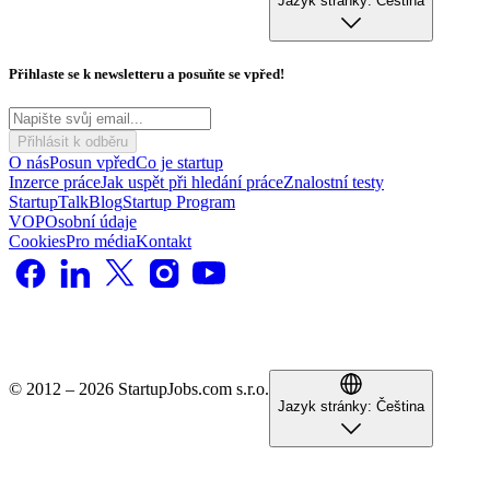
Jazyk stránky:
Čeština
Přihlaste se k newsletteru a posuňte se vpřed!
Přihlásit k odběru
O nás
Posun vpřed
Co je startup
Inzerce práce
Jak uspět při hledání práce
Znalostní testy
StartupTalk
Blog
Startup Program
VOP
Osobní údaje
Cookies
Pro média
Kontakt
© 2012 – 2026 StartupJobs.com s.r.o.
Jazyk stránky:
Čeština