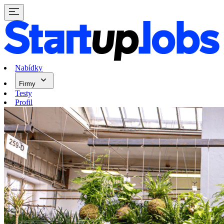
Nabídky
Firmy
Testy
Profil