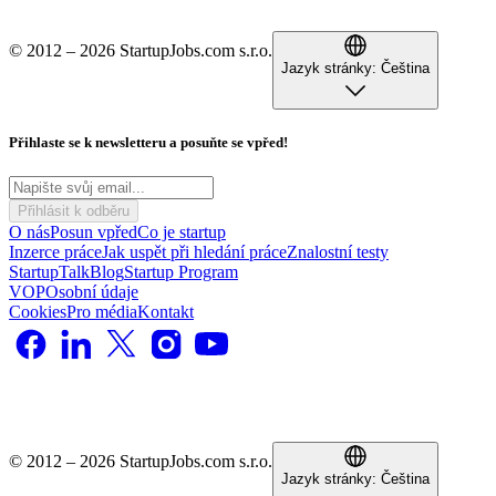
© 2012 – 2026 StartupJobs.com s.r.o.
Jazyk stránky:
Čeština
Přihlaste se k newsletteru a posuňte se vpřed!
Přihlásit k odběru
O nás
Posun vpřed
Co je startup
Inzerce práce
Jak uspět při hledání práce
Znalostní testy
StartupTalk
Blog
Startup Program
VOP
Osobní údaje
Cookies
Pro média
Kontakt
© 2012 – 2026 StartupJobs.com s.r.o.
Jazyk stránky:
Čeština