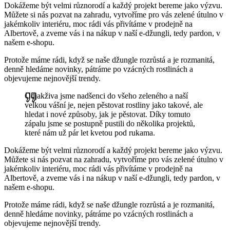
Dokážeme být velmi různorodí a každý projekt bereme jako výzvu.
Můžete si nás pozvat na zahradu, vytvoříme pro vás zelené útulno v
jakémkoliv interiéru, moc rádi vás přivítáme v prodejně na
Albertově, a zveme vás i na nákup v naší e-džungli, tedy pardon, v
našem e-shopu.
Protože máme rádi, když se naše džungle rozrůstá a je rozmanitá,
denně hledáme novinky, pátráme po vzácných rostlinách a
objevujeme nejnovější trendy.
Odjakživa jsme nadšenci do všeho zeleného a naší
velkou vášní je, nejen pěstovat rostliny jako takové, ale
hledat i nové způsoby, jak je pěstovat. Díky tomuto
zápalu jsme se postupně pustili do několika projektů,
které nám už pár let kvetou pod rukama.
Dokážeme být velmi různorodí a každý projekt bereme jako výzvu.
Můžete si nás pozvat na zahradu, vytvoříme pro vás zelené útulno v
jakémkoliv interiéru, moc rádi vás přivítáme v prodejně na
Albertově, a zveme vás i na nákup v naší e-džungli, tedy pardon, v
našem e-shopu.
Protože máme rádi, když se naše džungle rozrůstá a je rozmanitá,
denně hledáme novinky, pátráme po vzácných rostlinách a
objevujeme nejnovější trendy.