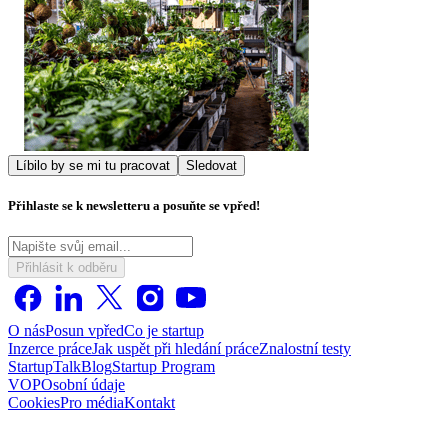
Líbilo by se mi tu pracovat
Sledovat
Přihlaste se k newsletteru a posuňte se vpřed!
Přihlásit k odběru
O nás
Posun vpřed
Co je startup
Inzerce práce
Jak uspět při hledání práce
Znalostní testy
StartupTalk
Blog
Startup Program
VOP
Osobní údaje
Cookies
Pro média
Kontakt